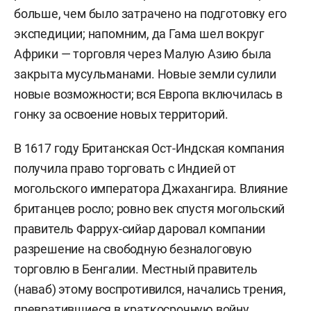
больше, чем было затрачено на подготовку его
экспедиции; напомним, да Гама шел вокруг
Африки — торговля через Малую Азию была
закрыта мусульманами. Новые земли сулили
новые возможности; вся Европа включилась в
гонку за освоение новых территорий.
В 1617 году Британская Ост-Индская компания
получила право торговать с Индией от
могольского императора Джахангира. Влияние
британцев росло; ровно век спустя могольский
правитель
Фаррух
-
сийар
даровал компании
разрешение на свободную безналоговую
торговлю в Бенгалии. Местный правитель
(наваб) этому воспротивился, начались трения,
превратившиеся в краткосрочную войну