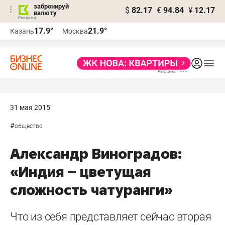
забронируй
$
82.17
€
94.84
¥
12.17
валюту
17.9°
21.9°
Казань
Москва
31 мая 2015
#
общество
Александр Виноградов:
«Индия – цветущая
сложность чатуранги»
Что из себя представляет сейчас вторая