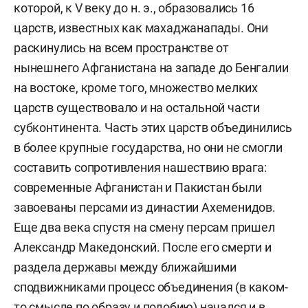
которой, к V веку до н. э., образовались 16
царств, известных как махаджанапады. Они
раскинулись на всем пространстве от
нынешнего Афганистана на западе до Бенгалии
на востоке, кроме того, множество мелких
царств существовало и на остальной части
субконтинента. Часть этих царств объединились
в более крупные государства, но они не смогли
составить сопротивления нашествию врага:
современные Афганистан и Пакистан были
завоеваны персами из династии Ахеменидов.
Еще два века спустя на смену персам пришел
Александр Македонский. После его смерти и
раздела державы между ближайшими
сподвижниками процесс объединения (в каком-
то смысле по образу и подобию) начался и в