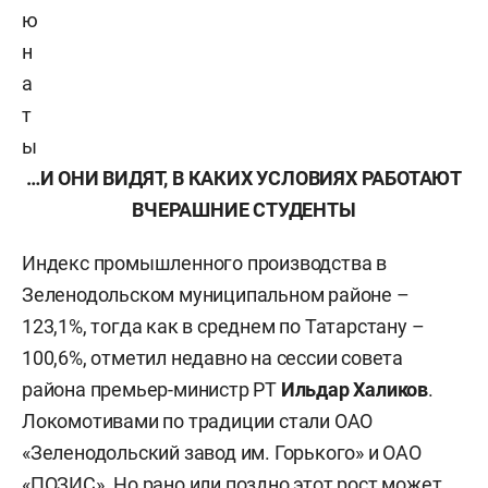
ю
н
а
т
ы
…И ОНИ ВИДЯТ, В КАКИХ УСЛОВИЯХ РАБОТАЮТ
ВЧЕРАШНИЕ СТУДЕНТЫ
Индекс промышленного производства в
Зеленодольском муниципальном районе –
123,1%, тогда как в среднем по Татарстану –
100,6%, отметил недавно на сессии совета
района премьер-министр РТ
Ильдар Халиков
.
Локомотивами по традиции стали ОАО
«Зеленодольский завод им. Горького» и ОАО
«ПОЗИС». Но рано или поздно этот рост может