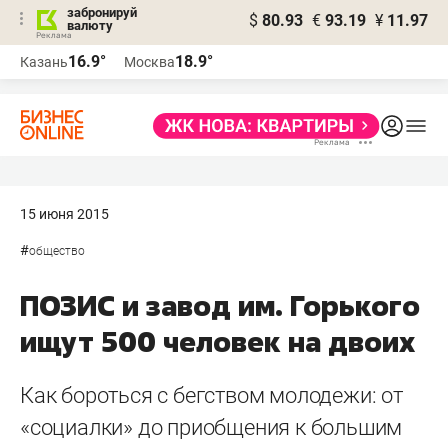
забронируй
$
80.93
€
93.19
¥
11.97
валюту
16.9°
18.9°
Казань
Москва
15 июня 2015
#
общество
ПОЗИС и завод им. Горького
ищут 500 человек на двоих
Как бороться с бегством молодежи: от
«социалки» до приобщения к большим