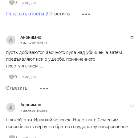
0
эмодзи
Ответить
Показать ответы 2
Анонимно
7 Июля 2015
08:48
пусть добиваются заочного суда над убийцей, а затем
предъявляют иск о ущербе, причиненного
преступлением....
0
эмодзи
Ответить
Анонимно
7 Июля 2015
08:54
Плохой, этот Ираклий человек. Надо как с Семеным
попробыаать вернуть обратно государству наворованное.
0
эмодзи