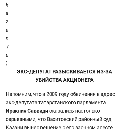
k
a
z
a
n
.r
u
)
ЭКС-ДЕПУТАТ РАЗЫСКИВАЕТСЯ ИЗ-ЗА
УБИЙСТВА АКЦИОНЕРА
Напомним, что в 2009 году обвинения в адрес
экс-депутата татарстанского парламента
Ираклия Саввиди
оказались настолько
серьезными, что Вахитовский районный суд
Казани вынес решение о его заочном
аресте
.