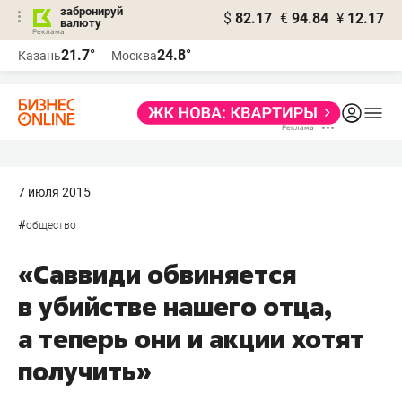
забронируй
$
82.17
€
94.84
¥
12.17
валюту
21.7°
24.8°
Казань
Москва
7 июля 2015
#
общество
«Саввиди обвиняется
в убийстве нашего отца,
а теперь они и акции хотят
получить»