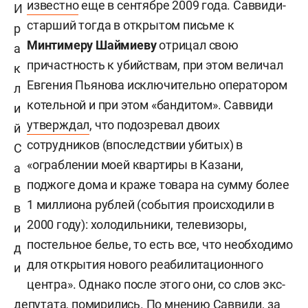
известно
еще в сентябре 2009 года. Саввиди-
И
старший тогда в открытом письме к
р
Минтимеру Шаймиеву
отрицал свою
а
причастность к убийствам, при этом величал
к
Евгения Пьянова исключительно оператором
л
котельной и при этом «бандитом». Саввиди
и
утверждал
, что подозревал двоих
й
сотрудников (впоследствии убитых) в
С
«ограблении моей квартиры в Казани,
а
поджоге дома и краже товара на сумму более
в
1 миллиона рублей (события происходили в
в
2000 году): холодильники, телевизоры,
и
постельное белье, то есть все, что необходимо
д
для открытия нового реабилитационного
и
центра». Однако после этого они, со слов экс-
депутата, помирились. По мнению Саввиди, за