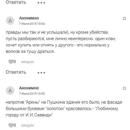
Ответить
Анонимно
7 Июля 2015
10:04
правды мы так и не услышали), ну кроме убийства.
пусть разбираются, мне лично неинтересно. один клан,
хочет купить или отнять у другого - это нормально у
волков за тушу драться.
0
эмодзи
Ответить
Анонимно
7 Июля 2015
10:55
напротив "Арены" на Пушкина здание его было, на фасаде
большими буквами "золотом" красовалось - "Любимому
городу от И.И.Саввиди"
0
эмодзи