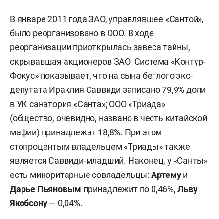
В январе 2011 года ЗАО, управлявшее «Сантой»,
было реорганизовано в ООО. В ходе
реорганизации приоткрылась завеса тайны,
скрывавшая акционеров ЗАО. Система «Контур-
Фокус» показывает, что на сына беглого экс-
депутата Ираклия Саввиди записано 79,9% доли
в УК санатория «Санта»; ООО «Триада»
(общество, очевидно, названо в честь китайской
мафии) принадлежат 18,8%. При этом
стопроцентым владельцем «Триады» также
является Саввиди-младший. Наконец, у «Санты»
есть миноритарные совладельцы:
Артему
и
Дарье Пьяновым
принадлежит по 0,46%,
Льву
Якобсону
— 0,04%.