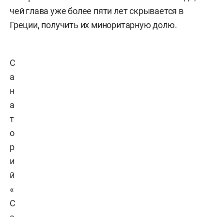
чей глава уже более пяти лет скрывается в
Греции, получить их миноритарную долю.
С
а
н
а
т
о
р
и
й
«
С