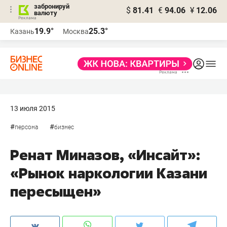
забронируй
$
81.41
€
94.06
¥
12.06
валюту
19.9°
25.3°
Казань
Москва
13 июля 2015
#
#
персона
бизнес
Ренат Миназов, «Инсайт»:
«Рынок наркологии Казани
пересыщен»