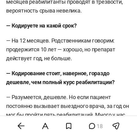
месяцев реабилитанты проводят в трезвости,
вероятность срыва невелика.
— Кодируете на какой срок?
— На 12 месяцев. Родственникам говорим:
продержится 10 лет — хорошо, но препарат
действует год, не больше.
— Кодирование стоит, наверное, гораздо
дешевле, чем полный курс реабилитации?
— Разумеется, дешевле. Но если пациент
постоянно вызывает выездного врача, за год он
мог бы пройти пять реабилитаций. Много у нас
таких: пришел на детокс, откапался за три-пять
18
дней и ушел. Мы говорим: ты каждый месяц