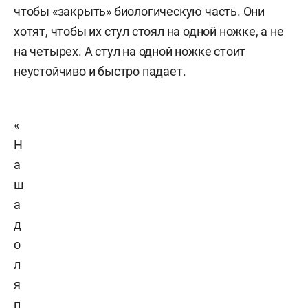
чтобы «закрыть» биологическую часть. Они
хотят, чтобы их стул стоял на одной ножке, а не
на четырех. А стул на одной ножке стоит
неустойчиво и быстро падает.
«
Н
а
ш
а
д
о
л
я
п