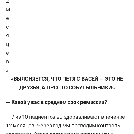
2
м
е
с
я
ц
е
в
»
«ВЫЯСНЯЕТСЯ, ЧТО ПЕТЯ С ВАСЕЙ — ЭТО НЕ
ДРУЗЬЯ, А ПРОСТО СОБУТЫЛЬНИКИ»
— Какой у вас в среднем срок ремиссии?
— 7 из 10 пациентов выздоравливают в течение
12 месяцев. Через год мы проводим контроль