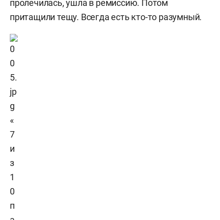
пролечилась, ушла в ремиссию. Потом
притащили тещу. Всегда есть кто-то разумный.
«
7
и
з
1
0
п
а