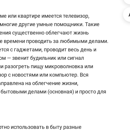
ов и
о трехкратном росте цен, дотошных
школьной формы о конт
клиентах и чудных запросах мастеров
налогах и развитии без 
ме или квартире имеется телевизор,
 многие другие умные помощники. Такие
ения существенно облегчают жизнь
ше времени проводить за любимыми делами.
ся с гаджетами, проводит весь день и
ром — звенит будильник или сигнал
ли разогреть пищу микроволновка или
зор с новостями или компьютер. Вся
аправлена на облегчение жизни,
бытовыми делами (основная) и просто для
ндуем
Рекомендуем
мер до квартиры и Face
Опыт выживания в дик
сто ключа: какой будет
природе, работа
тно использовать в быту разные
асность в ЖК «Нова»
с ментальным и физич