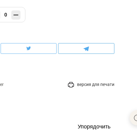
0
er
версия для печати
Упорядочить