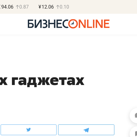
€
94.06
0.87
¥
12.06
0.10
х гаджетах
Роман Ободец
Дарья С
«Готовые решения»
«Бросско
«Мне лучше
«Мама говорил
не заработать вообще,
помогает отвл
чем потерять
от болезни, чу
репутацию»
себя живой»
Владелец отделочной фирмы
Наследница бизнеса по 