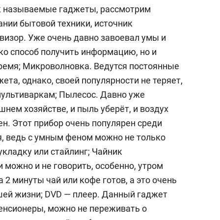
состоянием как основа
ак называемые гаджеты, рассмотрим
антихрупких команд
ании бытовой техники, источник
евизор. Уже очень давно завоевал умы и
ько способ получить информацию, но и
время; Микроволновка. Ведутся постоянные
ета, однако, своей популярности не теряет,
мультиваркам; Пылесос. Давно уже
ем хозяйстве, и пыль уберёт, и воздух
ен. Этот прибор очень популярен среди
, ведь с умным феном можно не только
укладку или стайлинг; Чайник
и можно и не говорить, особенно, утром
 2 минуты чай или кофе готов, а это очень
ей жизни; DVD — плеер. Данный гаджет
енсионеры, можно не переживать о