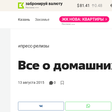
забронируй валюту
$
81.41
0.48
Казань
Закамье
пресс-релизы
#
Все о домашни
Василь Мазитов
МАРТ
«Не зная местных
13 августа 2015
0
правил, бизнес может
потерять минимум
полгода»
Как бизнесу выйти на зарубежные