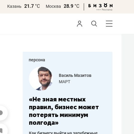
21.7
°С
28.9
°С
Казань
Москва
персона
еменова
Василь Мазитов
»
МАРТ
а: работа
«Не зная местных
«Мне лу
ечься
правил, бизнес может
не зара
вствовать
потерять минимум
чем пот
полгода»
репутац
пошиву
Как бизнесу выйти на зарубежные
Владелец от