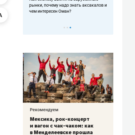
рафакте,
рынки, почему надо знать аксакалов и
о трехкратно
кредитов
чем интересен Оман?
клиентах и ч
Рекомендуем
Рекоме
ой
Мексика, рок-концерт
«Прор
и вагон с чак-чаком: как
30 ме
еским
в Менделеевске прошла
лечит