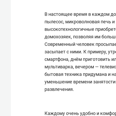
рынки, почему надо знать аксакал
чем интересен Оман?
В настоящее время в каждом до
пылесос, микроволновая печь и
высокотехнологичные приобрет
домохозяек, позволяя им боль
Современный человек просыпает
засыпает с ними. К примеру, ут
смартфона, днём приготовить и
мультиварка, вечером — телеви
бытовая техника придумана и н
уменьшение времени занятости 
развлечения.
Рекомендуем
Рекоме
Как ГК «МИР ГРУПП» и ВТБ
150 ка
создают оазис жилого
ID вме
Каждому очень удобно и комфор
комфорта под Казанью
безоп