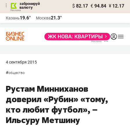
забронируй
$
82.17
€
94.84
¥
12.17
валюту
19.6°
21.3°
Казань
Москва
4 сентября 2015
#
общество
Рустам Минниханов
доверил «Рубин» «тому,
кто любит футбол», –
Ильсуру Метшину