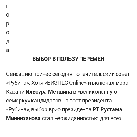
г
о
р
о
д
а
ВЫБОР В ПОЛЬЗУ ПЕРЕМЕН
Сенсацию принес сегодня попечительский совет
«Рубина». Хотя «БИЗНЕС Online» и
включал
мэра
Казани
Ильсура Метшина
в «великолепную
семерку» кандидатов на пост президента
«Рубина», выбор врио президента РТ
Рустама
Минниханова
стал неожиданностью для всех.