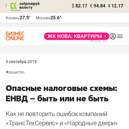
забронируй
$
82.17
€
94.84
¥
12.17
валюту
27.3°
25.6°
Казань
Москва
5 сентября 2015
#
общество
Опасные налоговые схемы:
ЕНВД – быть или не быть
Как не повторить ошибок компаний
«ТрансТехСервис» и «Народные двери»