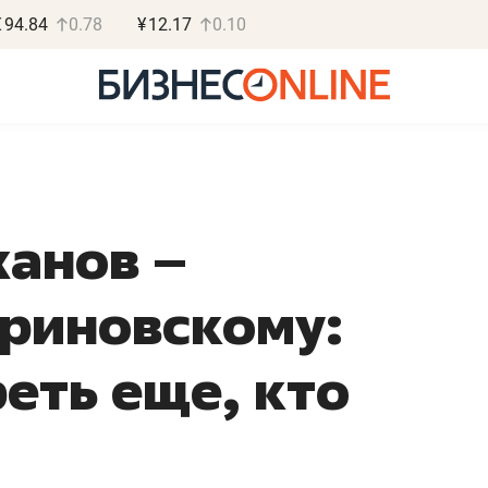
€
94.84
0.78
¥
12.17
0.10
анов –
Василь М
риновскому:
МАРТ
«Не зная мест
еть еще, кто
правил, бизнес
потерять мини
полгода»
Как бизнесу выйти на з