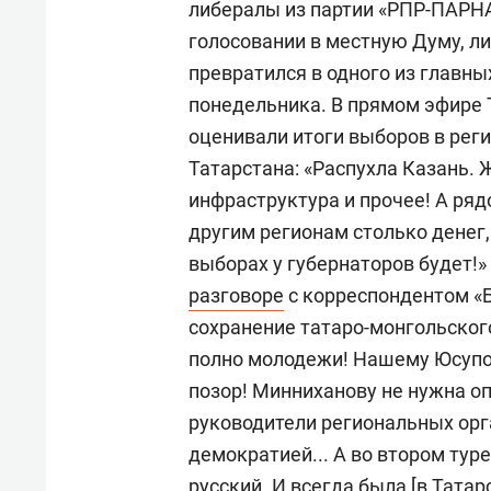
либералы из партии «РПР-ПАРНА
голосовании в местную Думу, 
превратился в одного из главн
понедельника. В прямом эфире 
оценивали итоги выборов в реги
Татарстана: «Распухла Казань. 
инфраструктура и прочее! А ря
другим регионам столько денег,
выборах у губернаторов будет!»
разговоре
с корреспондентом «Б
сохранение татаро-монгольского
полно молодежи! Нашему Юсупо
позор! Минниханову не нужна о
руководители региональных орг
демократией... А во втором тур
русский. И всегда была [в Татар