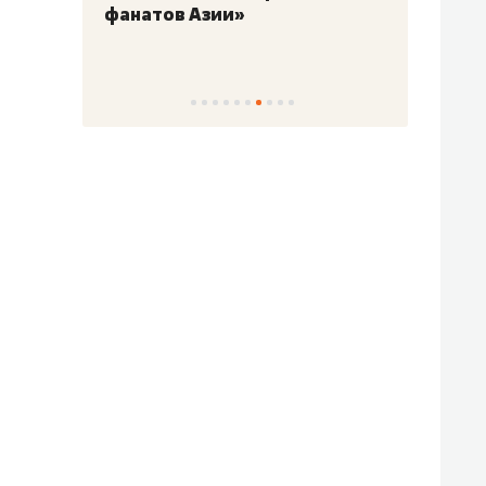
фанатов Азии»
свою 
стрес