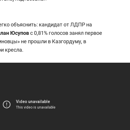
гко объяснить: кандидат от ЛДПР на
слан Юсупов
с 0,81% голосов занял первое
риновцы» не прошли в Казгордуму, в
и кресла.