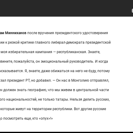
там Минниханов
после вручения президентского удостоверения
ии к резкой критике главного либерал-демократа президентской
 моя избирательная кампания — республиканская. Знаете,
извините, пожалуйста, он эмоциональный руководитель. И когда
ысказывается. Я, знаете, даже обижаться на него не буду, потому
зал президент РТ, но добавил. — Он нас в Монголию отправлял,
Он должен знать географию, что мы живем в центральной части
ого национальностей, не только татары. Нельзя делить русских,
, которые живут на территории республики. Вот другие русские
о посмотреть еще, кто «опух»!»