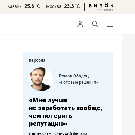
25.8
°С
23.3
°С
Казань
Москва
персона
азитов
Роман Ободец
«Готовые решения»
ных
«Мне лучше
«Мама г
 может
не заработать вообще,
помогае
мум
чем потерять
от болез
репутацию»
себя жи
арубежные
Владелец отделочной фирмы
Наследница б