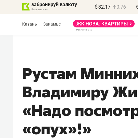
забронируй валюту
$
82.17
0.76
Казань
Закамье
Рустам Минних
Владимиру Жи
«Надо посмотр
«опух»!»