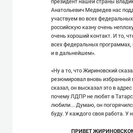
президент нашей страны Влади
Анатольевич Медведев нас под
участвуем во всех федеральных
российскую казну очень неплоху
очень хороший контакт. И то, ч
всех федеральных программах,
и в дальнейшем».
«Ну а то, что Жириновский сказа
резюмировал вновь избранный п
сказал, он высказал это в адре
почему ЛДПР не любят в Татарст
любили... Думаю, он погорячился
буду. У каждого своя работа. У н
ПРИВЕТ ЖИРИНОВСКОМ