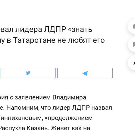
рынки, почему надо зна
чем интересен Оман?
вал лидера ЛДПР «знать
у в Татарстане не любят его
рия с заявлением Владимира
е. Напомним, что лидер ЛДПР назвал
ндуем
Рекомендуем
 Миннихановым, «продолжением
ько про еду: как
Элитный уровень в дет
окомплекс «Кайт»
и бренд застройщика к
Распухла Казань. Живет как на
т новый ритм
гарант качества: как