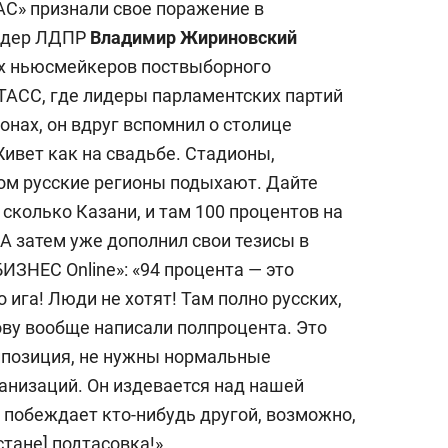
С» признали свое поражение в
лидер ЛДПР
Владимир Жириновский
ых ньюсмейкеров поствыборного
ТАСС, где лидеры парламентских партий
онах, он вдруг вспомнил о столице
Живет как на свадьбе. Стадионы,
дом русские регионы подыхают. Дайте
 сколько Казани, и там 100 процентов на
 А затем уже дополнил свои тезисы в
ИЗНЕС Online»: «94 процента — это
 ига! Люди не хотят! Там полно русских,
ву вообще написали полпроцента. Это
ппозиция, не нужны нормальные
анизаций. Он издевается над нашей
е побеждает кто-нибудь другой, возможно,
стане] подтасовка!»