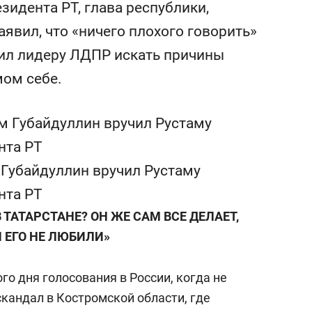
зидента РТ, глава республики,
ежной Казанки
«Баркли» усиливает
«Резиденцию ДАН»
аявил, что «ничего плохого говорить»
жил лидеру ЛДПР искать причины
мом себе.
 Губайдуллин вручил Рустаму
нта РТ
 ТАТАРСТАНЕ? ОН ЖЕ САМ ВСЕ ДЕЛАЕТ,
 ЕГО НЕ ЛЮБИЛИ»
го дня голосования в России, когда не
кандал в Костромской области, где