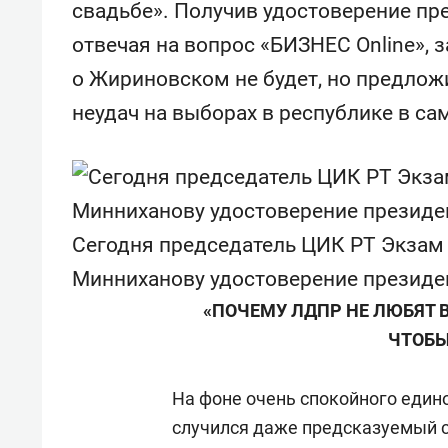
свадьбе». Получив удостоверение пре
Казани
набер
отвечая на вопрос «БИЗНЕС Online», з
о Жириновском не будет, но предло
неудач на выборах в республике в са
Сегодня председатель ЦИК РТ Экзам
Минниханову удостоверение президе
«ПОЧЕМУ ЛДПР НЕ ЛЮБЯТ В
ЧТОБЫ
На фоне очень спокойного едино
случился даже предсказуемый с