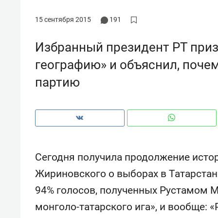
15 сентября 2015
191
Избранный президент РТ приз
географию» и объяснил, почем
партию
Сегодня получила продолжение исто
Жириновского о выборах в Татарстан
Рекомендуем
Рекоме
94% голосов, полученных Рустамом
«Прорывы случались каждые
Не тол
к
30 метров»: как «Водоканал»
гастр
монголо-татарского ига», и вообще: «
а
лечит подземные артерии
задае