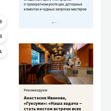
ть аксакалов и
о трехкратном росте цен, дотошных
школьной фор
клиентах и чудных запросах мастеров
налогах и раз
Рекомендуем
Рекоме
алях
Анастасия Иванова,
Психо
ак
«Гуксуми»: «Наша задача –
«Дире
стать местом встречи всех
когда