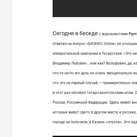
Сегодня в беседе
с журналистами
Рус
ответил на вопрос «БИЗНЕС Online» об отношен
избирательной кампании в Татарстане: «Это не
Владимир Львович... или как? Вольфович, да, 
что-то не по его духу, он очень эмоционально в
что это не первый случай, — примирительно ска
в этот раз обозвал татаро-монгольским игом. 
России, Российской Федерации. Здесь живет мн
которые живут где-то в другом месте, и русских
города не получили, а Казань «опухла». Это над