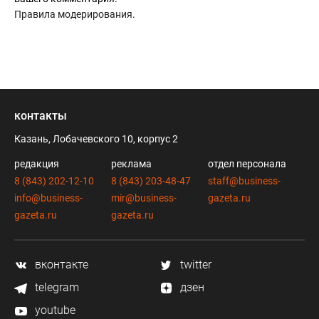
Правила модерирования
.
контакты
Казань, Лобачевского 10, корпус 2
редакция
реклама
отдел персонала
8 (843) 202-12-10
8 (843) 203-48-47
staff@business-
info@business-
mir@business-
gazeta.ru
gazeta.ru
gazeta.ru
вконтакте
twitter
telegram
дзен
youtube