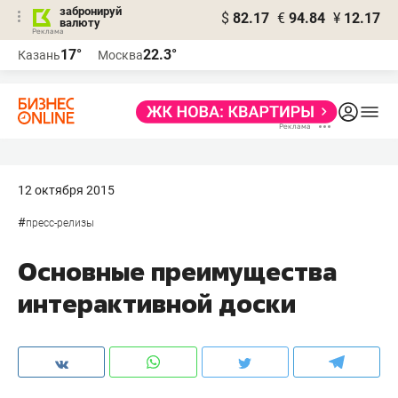
забронируй
$
82.17
€
94.84
¥
12.17
валюту
17°
22.3°
Казань
Москва
12 октября 2015
#
пресс-релизы
Основные преимущества
интерактивной доски