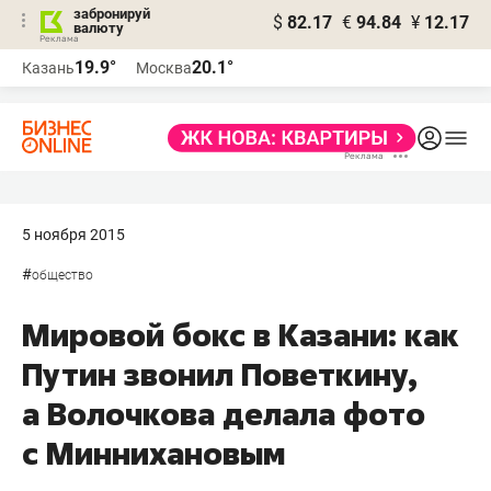
забронируй
$
82.17
€
94.84
¥
12.17
валюту
19.9°
20.1°
Казань
Москва
5 ноября 2015
#
общество
Мировой бокс в Казани: как
Путин звонил Поветкину,
а Волочкова делала фото
с Миннихановым