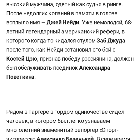
высокий мужчина, одетый как судья в ринге.
После недолгих копаний в памяти в голове
всплыло имя —
Джей Нейди
. Уже немолодой, 68-
летний легендарный американский рефери, в
которого когда-то кидался стулом
Заб Джуда
после того, как Нейди остановил его бой с
Костей Цзю
, признав победу россиянина, должен
был обслуживать поединок
Александра
Поветкина
.
Рядом в партере в гордом одиночестве сидел
человек, в котором был легко узнаваем
многолетний знаменитый репортер «Спорт-
экспресса»
Александр Беленький
. В свое время,