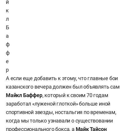
й
к
л
Б
а
ф
ф
е
р
А если еще добавить к этому, что главные бои
казанского вечера должен был объявлять сам
Майкл Баффер
, который к своим 70 годам
заработал «луженой глоткой» больше иной
спортивной звезды, ностальгия по временам,
когда мы только узнавали о существовании
профессионального бокса, а
Майк Тайсон