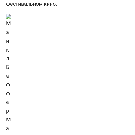
фестивальном кино.
М
а