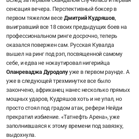
сенсация вечера. Перспективный боксер в
первом тяжелом весе
Дмитрий Кудряшов
,
выигравший все 18 своих предыдущих боев на
профессиональном ринге досрочно, теперь
оказался повержен сам. Русская Кувалда
вышел на ринг под рэп, посвященной самому
себе, и едва не нокаутировал нигерийца
Оланреваджа Дуродолу
уже в первом раунде. А
уже в следующей трехминутке все было
закончено, африканец нанес несколько прямых
мощных ударов, Кудряшов хоть и не упал, но
просто стоял под градом атак, рефери Нейди
прекратил избиение. «Татнефть Арена», уже
заполнившаяся к этому времени под завязку,
выдохнула.