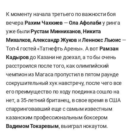
К моменту начала третьего по важности боя
вечера
Рахим Чахкиев
—
Ола Афолаби
у ринга
уже были
Рустам Минниханов
,
Никита
Михалков, Александр Жуков
и
Леннокс Льюис
—
Топ-4 гостей «Татнефть Арены». А вот
Рамзан
Кадыров
до Казани не доехал, а то бы очень
расстроился после того, как олимпийский
чемпион из Магаса пропустил в пятом раунде
сокрушительный хук навстречу, после чего все
его преимущество по ходу поединка сошло на
нет, а 35-летний британец, в свое время в США
спарринговавший еще с самым известным
казанским профессиональным боксером
Вадимом Токаревым
, выиграл нокаутом.