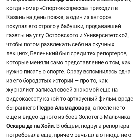
когда номер «Спорт-экспресса» приходил в
Казань на день позже, а один из авторов
покупал его строго у бабушки, продававшей
газеты на углу Островского и Университетской,
чтобы потом развлекать себя на скучных
лекциях, Беленький был среди тех репортеров,
которые меняли само представление о том, как
нужно писать о спорте. Сразу вспомнилась одна
из его бородатых историй — про то, как
журналист записал своей знакомой еще на
видеокассету какой-то артхаусный фильм, вроде
бы раннего
Педро Альмадовара
, а после него
еще и видео одного из боев Золотого Мальчика
Оскара де ла Хойи
. В общем, подруга репортера
потребовала еще, причем речь шла отнюдь не о