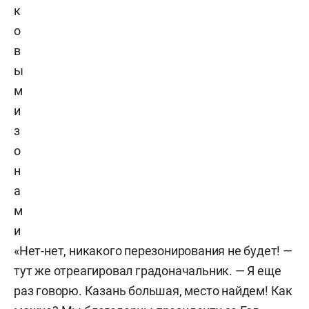
к
о
в
ы
м
и
з
о
н
а
м
и
«Нет-нет, никакого перезонирования не будет! —
тут же отреагировал градоначальник. — Я еще
раз говорю. Казань большая, место найдем! Как