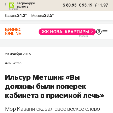
забронируй
$
80.93
€
93.19
¥
11.97
валюту
24.2°
28.5°
Казань
Москва
23 ноября 2015
#
общество
Ильсур Метшин: «Вы
должны были поперек
кабинета в приемной лечь»
Мэр Казани сказал свое веское слово