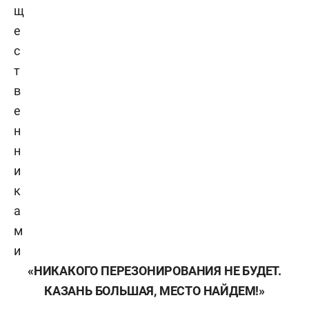
щ
е
с
т
в
е
н
н
и
к
а
м
и
«НИКАКОГО ПЕРЕЗОНИРОВАНИЯ НЕ БУДЕТ.
КАЗАНЬ БОЛЬШАЯ, МЕСТО НАЙДЕМ!»