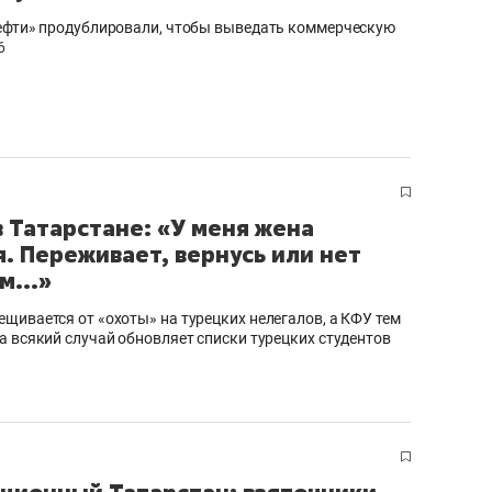
ефти» продублировали, чтобы выведать коммерческую
6
в Татарстане: «У меня жена
я. Переживает, вернусь или нет
м...»
щивается от «охоты» на турецких нелегалов, а КФУ тем
а всякий случай обновляет списки турецких студентов