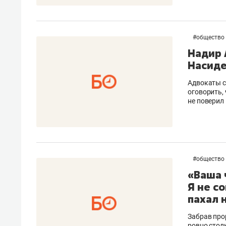
#
общество
Надир 
Насиде
Адвокаты с
оговорить,
не поверил
#
общество
«Ваша 
Я не с
пахал н
Забрав про
ровно стол