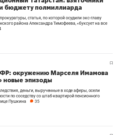
ционный Татарстан: взяточники
и бюджету полмиллиарда
прокуратуры, статья, по которой осудили экс-главу
нского района Александра Тимофеева, «буксует на все
4
ФР: окружению Марселя Имамова
 новые эпизоды
ледствия, деньги, вырученные в ходе аферы, осели
ости по соседству со штаб-квартирой пенсионного
лице Пушкина
35