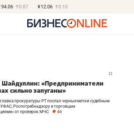
€
94.06
0.87
¥
12.06
0.10
Роман Ободец
Дарья С
 Шайдуллин: «Предприниматели
«Готовые решения»
«Бросско
нах сильно запуганы»
«Мне лучше
«Мама говорил
главка прокуратуры РТ послал черные метки судебным
не заработать вообще,
помогает отвл
 УФАС, Роспотребнадзору и торговцам
циями» от проверок МЧС
46
чем потерять
от болезни, чу
репутацию»
себя живой»
Владелец отделочной фирмы
Наследница бизнеса по 