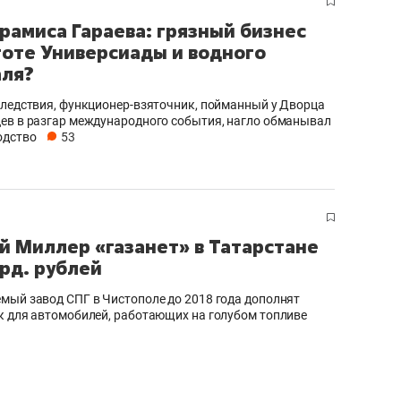
рамиса Гараева: грязный бизнес
тоте Универсиады и водного
ля?
следствия, функционер-взяточник, пойманный у Дворца
ев в разгар международного события, нагло обманывал
одство
53
й Миллер «газанет» в Татарстане
лрд. рублей
мый завод СПГ в Чистополе до 2018 года дополнят
к для автомобилей, работающих на голубом топливе