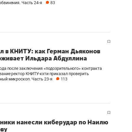
обвинения. Часть 24-я
83
л в КНИТУ: как Герман Дьяконов
живает Ильдара Абдуллина
года после заключения «подозрительного» контракта
вание ректор КНИТУ-кхти приказал проверить
ный микроскоп. Часть 23-я
113
ики нанесли киберудар по Наилю
ву