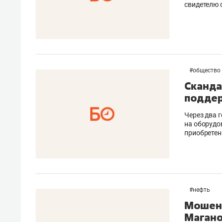
свидетелю 
#
общество
Сканда
поддер
Через два 
на оборудо
приобретен
#
нефть
Мошенн
Магано