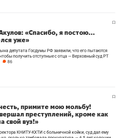
состоянием как основа
антихрупких команд
Акулов: «Спасибо, я постою...
лся уже»
ына депутата Госдумы РФ заявили, что его пытаются
 чтобы получить отступные с отца — Верховный суд РТ
86
честь, примите мою мольбу!
овершал преступлений, кроме как
а свой вуз!»
ректора КНИТУ-КХТИ с больничной койки, суд дал ему
ько, сколько требовала прокуратура, — 6,5 лет колонии