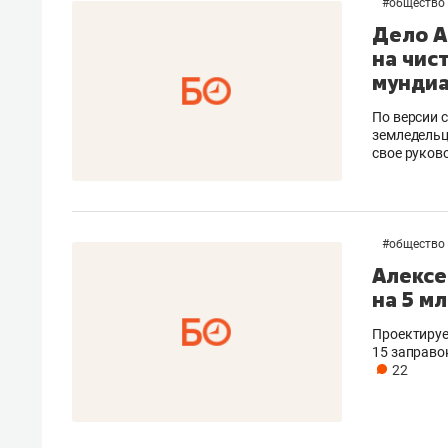
#
общество
Дело А
на чис
мундиа
По версии 
земледельц
свое руков
#
общество
Алексе
на 5 м
Проектируе
15 заправо
22