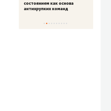
«Гонка Героев»
Казан