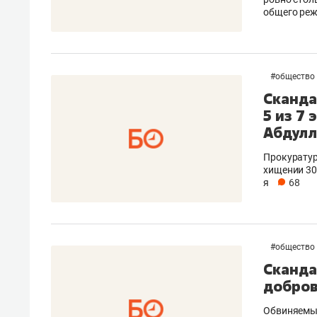
общего реж
#
общество
Сканда
5 из 7
Абдулл
Прокуратур
хищении 30
я
68
#
общество
Сканда
добров
Обвиняемый