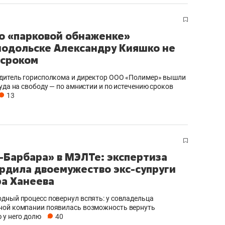
ов и
о трехкратном росте цен, дотошных
школьной формы о конт
клиентах и чудных запросах мастеров
налогах и развитии без 
о «парковой обнаженке»
нодольске Александру Кияшко не
сроком
дитель горисполкома и директор ООО «Полимер» вышли
уда на свободу — по амнистии и по истечению сроков
13
-Барбара» в МЭЛТе: экспертиза
рдила двоемужество экс-супруги
а Ханеева
ндуем
Рекомендуем
мер до квартиры и Face
Опыт выживания в дик
дный процесс повернул вспять: у совладельца
ой компании появилась возможность вернуть
сто ключа: какой будет
природе, работа
 у него долю
40
асность в ЖК «Нова»
с ментальным и физич