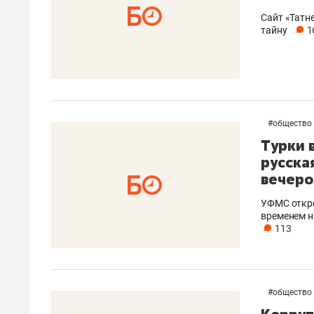
Сайт «Татн
тайну
1
#
общество
Турки 
русска
вечеро
УФМС откре
временем н
113
#
общество