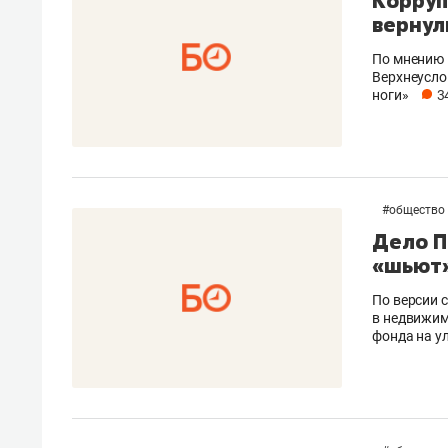
Корруп
вернул
По мнению 
Верхнеусло
ноги»
3
#
общество
Дело П
«шьют»
По версии с
в недвижим
фонда на у