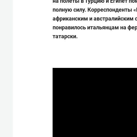
на полеты в Турцию и Египет п
полную силу. Корреспонденты «
африканским и австралийским с
понравилось итальянцам на фер
татарски.