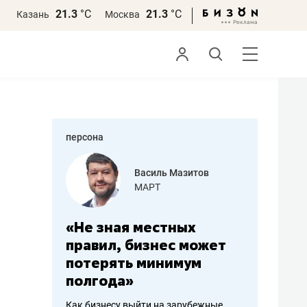
21.3
°С
21.3
°С
Казань
Москва
персона
еменова
Василь Мазитов
»
МАРТ
а: работа
«Не зная местных
«Мне лу
ечься
правил, бизнес может
не зара
вствовать
потерять минимум
чем пот
полгода»
репутац
пошиву
Как бизнесу выйти на зарубежные
Владелец от