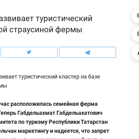
ов и
о трехкратном росте цен, дотошных
школьной формы о конт
клиентах и чудных запросах мастеров
налогах и развитии без 
азвивает туристический
ной страусиной фермы
вивает туристический кластер на базе
рмы
сейчас расположилась семейная ферма
 Теперь Габдельахмат Габдельахатович
ндуем
Рекомендуем
омитета по туризму Республики Татарстан
мер до квартиры и Face
Опыт выживания в дик
сто ключа: какой будет
природе, работа
льчан маркетингу и надеется, что запрет
асность в ЖК «Нова»
с ментальным и физич