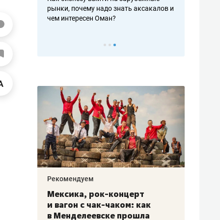
рафакте,
рынки, почему надо знать аксакалов и
о трехкратно
кредитов
чем интересен Оман?
клиентах и ч
Рекомендуем
Рекоме
ой
Мексика, рок-концерт
«Прор
и вагон с чак-чаком: как
30 ме
еским
в Менделеевске прошла
лечит