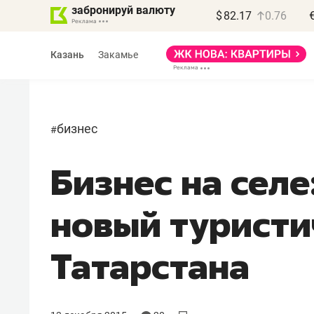
забронируй валюту
$
82.17
0.76
Казань
Закамье
бизнес
#
Бизнес на селе
Василь Мазитов
МАРТ
новый туристи
«Не зная местных
правил, бизнес может
Татарстана
потерять минимум
полгода»
Как бизнесу выйти на зарубежные