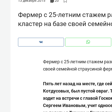
13 декабря 2015
20
рынки, почему надо знать аксакал
чем интересен Оман?
Фермер с 25-летним стажем р
кластер на базе своей семей
Фермер с 25-летним стажем раз
своей семейной страусиной фе
Пять лет назад на месте, где 
Котдусовых, был пустой овраг.
Рекомендуем
Рекоме
ходит на встречи с главой Госк
Как ГК «МИР ГРУПП» и ВТБ
150 ка
создают оазис жилого
ID вме
Сергеем Ивановым, учит односе
комфорта под Казанью
безоп