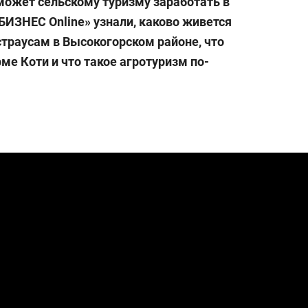
оможет сельскому туризму заработать в
состоянием как основа
БИЗНЕС Online» узнали, каково живется
антихрупких команд
траусам в Высокогорском районе, что
ме Коти и что такое агротуризм по-