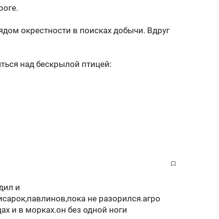
роге.
ядом окрестности в поисках добычи. Вдруг
ться над бескрылой птицей:
рериями.
 падать не высоко, если что.
гают, а ты босой. Хы-хы-хы..
дил и
сарок,павлинов,пока не разорился.агро
треплешь и шмякнешься.
ах и в морках.он без одной ноги