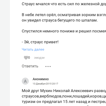
Страус мчался что есть сил по железной до
В небе летел орёл, осматривая зорким взгл
он увидел страуса бегущего по шпалам.
Спустился немного пониже и решил посмея
- Эй, страус привет!
Читать далее
- Привет!
0
эмодзи
- Взлетай уж давай, покружим вместе над п
Ответить
- Нет, не хочу. Мне и на земле нормально. И
Анонимно
13 Декабря 2015
20:17
- Ноги-то не намял? Люди-то в кроссовках бе
Мой друг Мухин Николай Алексеевич разво
страусов,верблюдов,пони,лошадей,коров,ци
- О себе думай, Орел. А то крылышки пооб
туризм он предлагал 15 лет назад и пестрец