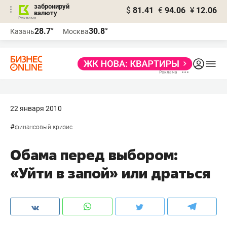
забронируй
$
81.41
€
94.06
¥
12.06
валюту
28.7°
30.8°
Казань
Москва
22 января 2010
#
финансовый кризис
Обама перед выбором:
«Уйти в запой» или драться