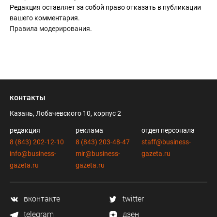
Редакция оставляет за собой право отказать в публикации
вашего комментария.
Правила модерирования
.
контакты
Казань, Лобачевского 10, корпус 2
редакция
реклама
отдел персонала
8 (843) 202-12-10
8 (843) 203-48-47
staff@business-
info@business-
mir@business-
gazeta.ru
gazeta.ru
gazeta.ru
вконтакте
twitter
telegram
дзен