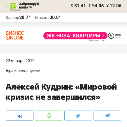
забронируй
$
81.41
€
94.06
¥
12.06
валюту
28.7°
30.8°
Казань
Москва
22 января 2010
#
финансовый кризис
Алексей Кудрин: «Мировой
кризис не завершился»