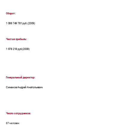
Оборот:
1 088 749 781 руб..(2009)
Чистая прибыль:
1 978 218 руб.(2009)
Генеральный директор:
Симаков Андрей Анатольевич
Число сотрудников:
87 человек