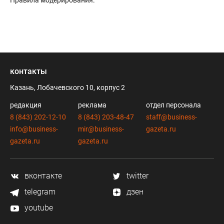
Правила модерирования
.
контакты
Казань, Лобачевского 10, корпус 2
редакция
реклама
отдел персонала
8 (843) 202-12-10
8 (843) 203-48-47
staff@business-
info@business-
mir@business-
gazeta.ru
gazeta.ru
gazeta.ru
вконтакте
twitter
telegram
дзен
youtube