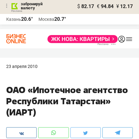
забронируй
$
82.17
€
94.84
¥
12.17
валюту
20.6°
20.7°
Казань
Москва
23 апреля 2010
ОАО «Ипотечное агентство
Республики Татарстан»
(ИАРТ)