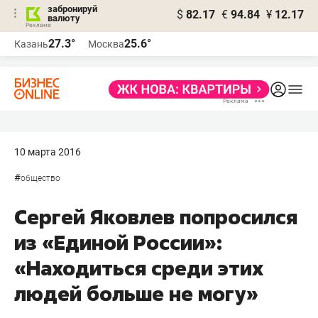
забронируй
$
82.17
€
94.84
¥
12.17
валюту
27.3°
25.6°
Казань
Москва
10 марта 2016
#
общество
Сергей Яковлев попросился
из «Единой России»:
«Находиться среди этих
людей больше не могу»