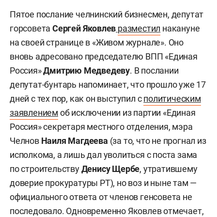
Пятое послание челнинский бизнесмен, депутат
горсовета
Сергей Яковлев
разместил
накануне
на своей странице в «Живом журнале». Оно
вновь адресовано председателю ВПП «Единая
Россия»
Дмитрию Медведеву
. В послании
депутат-бунтарь напоминает, что прошло уже 17
дней с тех пор, как он выступил с
политическим
заявлением
об исключении из партии «Единая
Россия» секретаря местного отделения, мэра
Челнов
Наиля Магдеева
(за то, что не прогнал из
исполкома, а лишь дал уволиться с поста зама
по строительству
Денису Щербе
, утратившему
доверие прокуратуры РТ), но воз и ныне там —
официального ответа от членов генсовета не
последовало. Одновременно Яковлев отмечает,