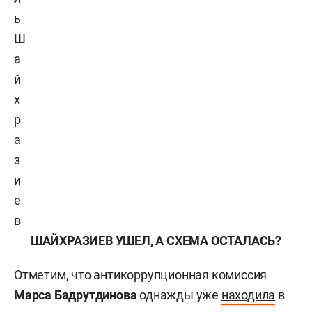
ь
Ш
а
й
х
р
а
з
и
е
в
ШАЙХРАЗИЕВ УШЕЛ, А СХЕМА ОСТАЛАСЬ?
Отметим, что антикоррупционная комиссия
Марса Бадрутдинова
однажды уже
находила
в