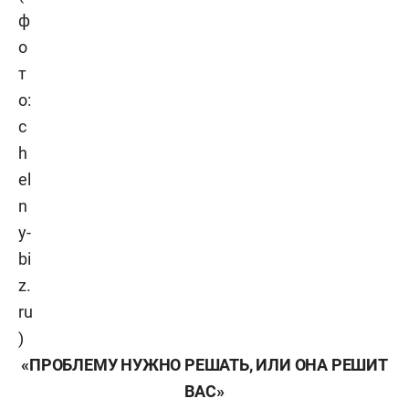
ф
о
т
о:
c
h
el
n
y-
bi
z.
ru
)
«ПРОБЛЕМУ НУЖНО РЕШАТЬ, ИЛИ ОНА РЕШИТ
ВАС»