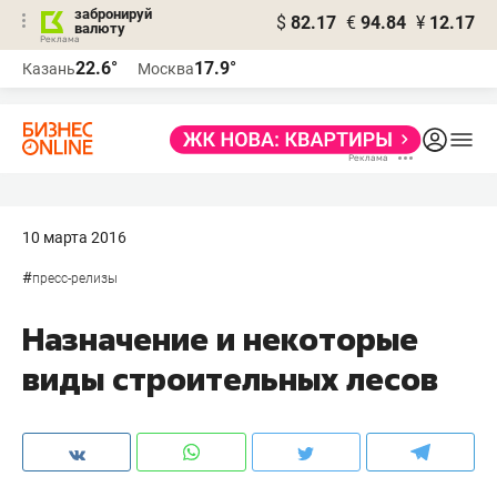
забронируй
$
82.17
€
94.84
¥
12.17
валюту
22.6°
17.9°
Казань
Москва
10 марта 2016
#
пресс-релизы
Назначение и некоторые
виды строительных лесов