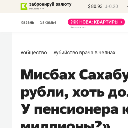
забронируй валюту
$
80.93
-0.20
Казань
Закамье
общество
убийство врача в челнах
#
#
Мисбах Сахабу
Василь Мазитов
МАРТ
рубли, хоть до
«Не зная местных
правил, бизнес может
У пенсионера 
потерять минимум
полгода»
миллионы?»
Как бизнесу выйти на зарубежные