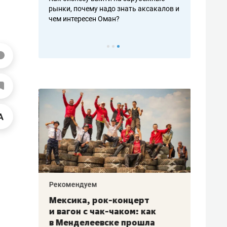
рафакте,
рынки, почему надо знать аксакалов и
о трехкратно
кредитов
чем интересен Оман?
клиентах и ч
Рекомендуем
Рекоме
ой
Мексика, рок-концерт
«Прор
и вагон с чак-чаком: как
30 ме
еским
в Менделеевске прошла
лечит