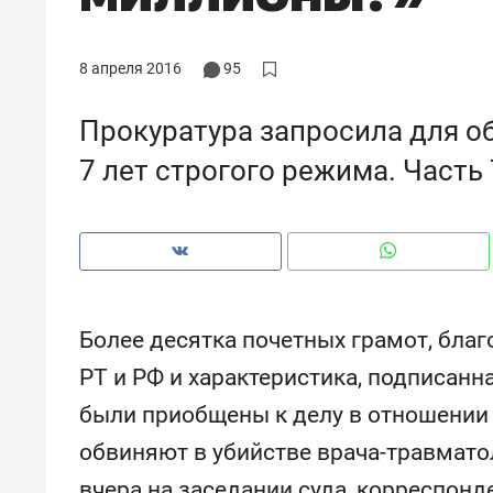
рынки, почему надо знать аксакал
чем интересен Оман?
8 апреля 2016
95
Прокуратура запросила для о
7 лет строгого режима. Часть 
Более десятка почетных грамот, бла
РТ и РФ и характеристика, подписанн
Рекомендуем
Рекоме
были приобщены к делу в отношении 
Как ГК «МИР ГРУПП» и ВТБ
150 ка
обвиняют в убийстве врача-травмат
создают оазис жилого
ID вме
комфорта под Казанью
безоп
вчера на заседании суда, корреспонд