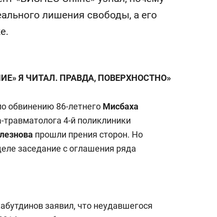
состоянием как основа
еального лишения свободы, а его
антихрупких команд
е.
ИЕ» Я ЧИТАЛ. ПРАВДА, ПОВЕРХНОСТНО»
по обвинению 86-летнего
Мисбаха
а-травматолога 4-й поликлиники
лезнова
прошли прения сторон. Но
деле заседание с оглашения ряда
абутдинов заявил, что неудавшегося