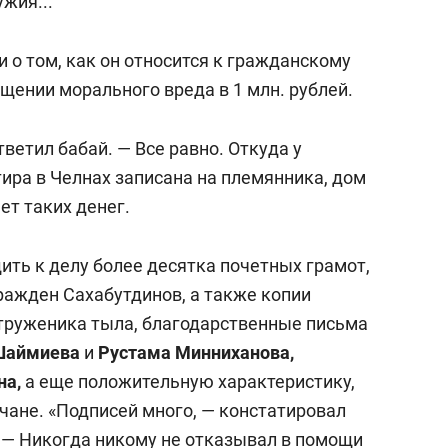
жия...
и о том, как он относится к гражданскому
щении морального вреда в 1 млн. рублей.
тветил бабай. — Все равно. Откуда у
ира в Челнах записана на племянника, дом
нет таких денег.
ить к делу более десятка почетных грамот,
ражден Сахабутдинов, а также копии
 труженика тыла, благодарственные письма
Шаймиева
и
Рустама Минниханова,
на,
а еще положительную характеристику,
чане.
«
Подписей много, — констатировал
. — Никогда никому не отказывал в помощи