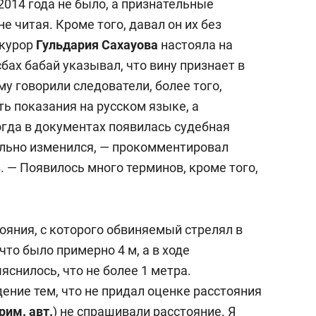
014 года не было, а признательные
не читая. Кроме того, давал он их без
окурор
Гульдария Сахауова
настояла на
бах бабай указывал, что вину признает в
му говорили следователи, более того,
ть показания на русском языке, а
огда в документах появилась судебная
ильно изменился, — прокомментировал
. — Появилось много терминов, кроме того,
тояния, с которого обвиняемый стрелял в
что было примерно 4 м, а в ходе
снилось, что не более 1 метра.
ение тем, что не придал оценке расстояния
рим. авт.
) не спрашивали расстояние. Я