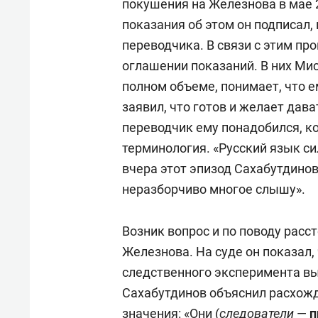
покушения на Железнова в мае 2
показания об этом он подписал, 
переводчика. В связи с этим пр
оглашении показаний. В них Мис
полном объеме, понимает, что е
заявил, что готов и желает дава
переводчик ему понадобился, к
терминология. «Русский язык с
вчера этот эпизод Сахабутдинов
неразборчиво многое слышу».
Возник вопрос и по поводу расс
Железнова. На суде он показал, 
следственного эксперимента выя
Сахабутдинов объяснил расхожд
значения: «Они (
следователи
—
п