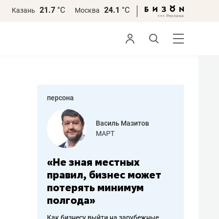
21.7
°С
24.1
°С
Казань
Москва
персона
еменова
Василь Мазитов
»
МАРТ
а: работа
«Не зная местных
«Мне лу
ечься
правил, бизнес может
не зара
вствовать
потерять минимум
чем пот
полгода»
репутац
пошиву
Как бизнесу выйти на зарубежные
Владелец от