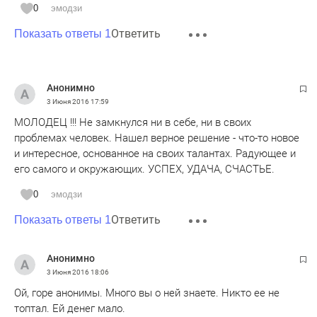
этого дела и влияние спецслужб. Но когда росс.
0
эмодзи
разведчикам заниматься интересами государства
Ответить
(победы в спорте имеют политический вес), когда они, как
Показать ответы 1
Чапман, занимались отмыванием и пристраиванием
капиталов, украденных у этого государства важными
персонами...
Анонимно
3 Июня 2016
17:59
МОЛОДЕЦ !!! Не замкнулся ни в себе, ни в своих
проблемах человек. Нашел верное решение - что-то новое
и интересное, основанное на своих талантах. Радующее и
его самого и окружающих. УСПЕХ, УДАЧА, СЧАСТЬЕ.
0
эмодзи
Ответить
Показать ответы 1
Анонимно
3 Июня 2016
18:06
Ой, горе анонимы. Много вы о ней знаете. Никто ее не
топтал. Ей денег мало.