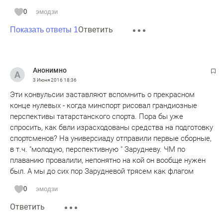
0
эмодзи
Ответить
Показать ответы 1
Анонимно
3 Июня 2016
18:36
Эти конвульсии заставляют вспомнить о прекрасном
конце нулевых - когда минспорт рисовал грандиозные
перспективы татарстанского спорта. Пора бы уже
спросить, как бвли израсходованы средства на подготовку
спортсменов? На универсиаду отправили первые сборные,
в т.ч. "молодую, перспективную " Зарудневу. ЧМ по
плаванию провалили, непонятно на кой он вообще нужен
был. А мы до сих пор Зарудневой трясем как флагом
0
эмодзи
Ответить