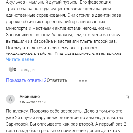
Акульчев - мыльный дутый пузырь. Его федерация
триатлона за полгода существования сделала одни
единственные соревнования. Они стоили в два-три раза
дороже обычных соревнований организованных
минспорта и местными активистами негонщиками.
Запомнились полным бардаком, тем, что меня за пятку
вытащили из бассейна и заставили плыть второй раз.
Потому что включить систему электронного
хронометража забыли. Еще мы вечность ждали выхода
Читать далее
на вело этап.
Я лучше буду участвовать в стартах негонок. Пусть без
0
эмодзи
печенек акульчева, зато на любой вопрос у них есть ответ,
Ответить
они всегда рады тебе и делают соревнования для
Показать ответы 2
спортсменов, а не для пиара и фотачег.
Анонимно
3 Июня 2016
23:14
Паналексу. Позволю себе возразить. Дело в том,что это
уже 2й случай нарушения допингового законодательства
Зариповой. Вы описываете как раз второй. А первый раз 2
года назад было реальное применение допинга,за что у