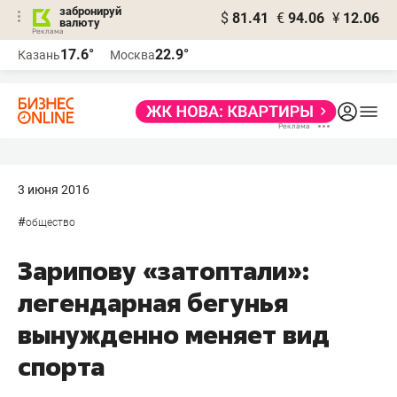
забронируй
$
81.41
€
94.06
¥
12.06
валюту
17.6°
22.9°
Казань
Москва
3 июня 2016
#
общество
Зарипову «затоптали»:
легендарная бегунья
вынужденно меняет вид
спорта