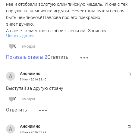
нее и отобрали золотую олимпийскую медаль. И она с тех
пор уже не чемпионка игр,увы. Нечестным путем нельзя
быть чемпионом! Павлова про это прекрасно
знает,думаю.
А насчет коментов о любви к деньгам. Зарипова-
Читать далее
единственная из нашей команды ,кто выступает за три
региона! И получает три зарплаты,премии и пр. выводы
0
эмодзи
делайте сами.
Ответить
Член Федерации легкой атлетики РТ, пока еще
Показать ответы 2
Анонимно
3 Июня 2016
23:40
Выступай за другую страну
0
эмодзи
Ответить
Анонимно
4 Июня 2016
07:29