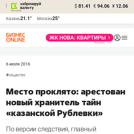
забронируй
$
81.41
€
94.06
¥
12.06
валюту
21.1°
25°
Казань
Москва
6 июля 2016
#
общество
Место проклято: арестован
новый хранитель тайн
«казанской Рублевки»
По версии следствия, главный