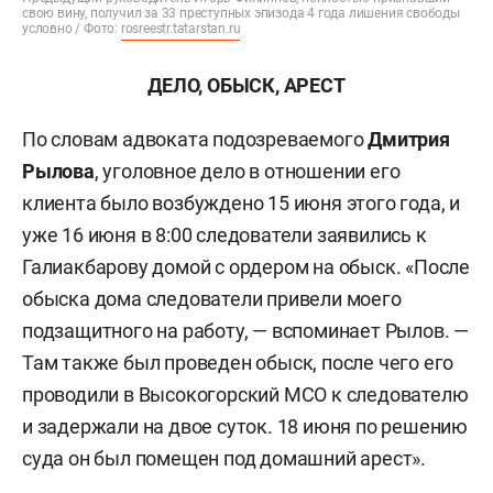
свою вину, получил за 33 преступных эпизода 4 года лишения свободы
условно / Фото:
rosreestr.tatarstan.ru
ДЕЛО, ОБЫСК, АРЕСТ
По словам адвоката подозреваемого
Дмитрия
Рылова
, уголовное дело в отношении его
клиента было возбуждено 15 июня этого года, и
уже 16 июня в 8:00 следователи заявились к
Галиакбарову домой с ордером на обыск. «После
обыска дома следователи привели моего
подзащитного на работу, — вспоминает Рылов. —
Там также был проведен обыск, после чего его
проводили в Высокогорский МСО к следователю
и задержали на двое суток. 18 июня по решению
суда он был помещен под домашний арест».