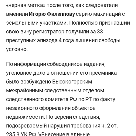
«черная метка» после того, как следователи
вменили
Игорю Филиппову
серию махинаций
с
земельными участками
. Полностью признавший
свою вину регистратор получили за 33
преступных эпизода 4 года лишения свободы
условно.
По информации собеседников издания,
уголовное дело в отношении его преемника
было возбуждено Высокогорским
межрайонным следственным отделом
следственного комитета РФ по РТ по факту
незаконного оформления объектов
недвижимости. По версии следствия,
подозреваемый нарушил требования ч. 2 ст.
285.3 УК РФ («Внесение в единые