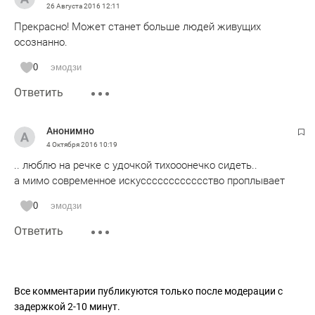
26 Августа 2016
12:11
Прекрасно! Может станет больше людей живущих
осознанно.
0
эмодзи
Ответить
Анонимно
4 Октября 2016
10:19
.. люблю на речке с удочкой тихооонечко сидеть..
а мимо современное искусссссссссссство проплывает
0
эмодзи
Ответить
Все комментарии публикуются только после модерации с
задержкой 2-10 минут.