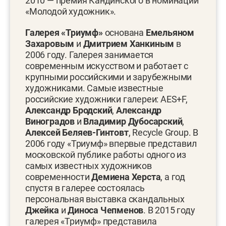
2010 — премия Кандинского в номинации
«Молодой художник».
Галерея «Триумф»
основана
Емельяном
Захаровым
и
Дмитрием Ханкиным
в
2006 году. Галерея занимается
современным искусством и работает с
крупными российскими и зарубежными
художниками. Самые известные
российские художники галереи: AES+F,
Александр Бродский
,
Александр
Виноградов
и
Владимир
Дубосарский
,
Алексей Беляев-Гинтовт
, Recycle Group. В
2006 году «Триумф» впервые представил
московской публике работы одного из
самых известных художников
современности
Демиена Херста
, а год
спустя в галерее состоялась
персональная выставка скандальных
Джейка
и
Диноса Чепменов
. В 2015 году
галерея «Триумф» представила