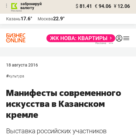
забронируй
$
81.41
€
94.06
¥
12.06
валюту
17.6°
22.9°
Казань
Москва
18 августа 2016
#
культура
Манифесты современного
искусства в Казанском
кремле
Выставка российских участников