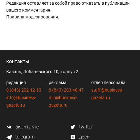
Редакция оставляет за собой право отказать в публикации
вашего комментария.
Правила модерирования
.
контакты
Казань, Лобачевского 10, корпус 2
редакция
реклама
отдел персонала
8 (843) 202-12-10
8 (843) 203-48-47
staff@business-
info@business-
mir@business-
gazeta.ru
gazeta.ru
gazeta.ru
вконтакте
twitter
telegram
дзен