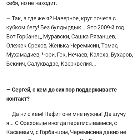
себя, но не находит.
— Так, а где же я? Наверное, круг почета с
кубком бегу! Без булдырдык... Это 2009-й год.
Вот Горбанец, Муравски, Сашка Рязанцев,
Олежек Орехов, Женька Черемисин, Томас,
Мухамадиев, Чори, Гек, Нечаев, Калеха, Бухаров,
Бекиич, Салуквадзе, Кверквелия...
— Сергей, с кем до сих пор поддерживаете
контакт?
— Да ни с кем! Нафиг они мне нужны! Да шучу
я... С Ореховым иногда переписываемся, с
Касаевым, с Горбанцом, Черемисина давно не