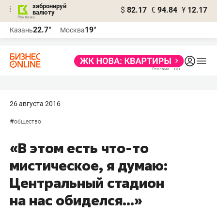
забронируй
$
82.17
€
94.84
¥
12.17
валюту
22.7°
19°
Казань
Москва
26 августа 2016
#
общество
«В этом есть что-то
мистическое, я думаю:
Центральный стадион
на нас обиделся...»