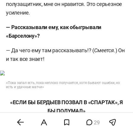
полузащитник, мне он нравится. Это серьезное
усиление.
— Рассказывали ему, как обыгрывали
«Барселону»?
— Да чего ему там рассказывать!? (
Смеется
.) Он
и так все знает!
«Пока запал есть, пока неплохо получается, хотя бывают ошибки, но
есть и удачные матчи»
«ЕСЛИ БЫ БЕРДЫЕВ ПОЗВАЛ В «СПАРТАК», Я
БЫ ПОДУМАЛ»
29
— Переход Бердыева в «Спартак» сорвался, но