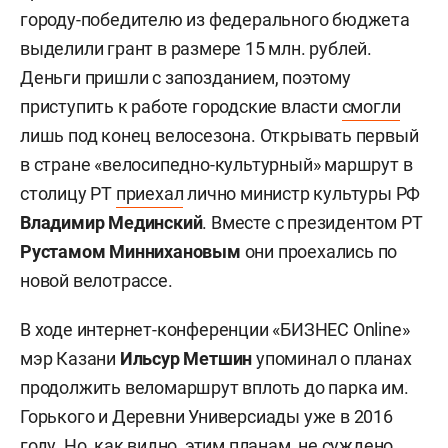
городу-победителю из федерального бюджета
выделили грант в размере 15 млн. рублей.
Деньги пришли с запозданием, поэтому
приступить к работе городские власти
смогли
лишь под конец велосезона. Открывать первый
в стране «велосипедно-культурный» маршрут в
столицу РТ
приехал
лично министр культуры РФ
Владимир Мединский
. Вместе с президентом РТ
Рустамом Миннихановым
они проехались по
новой велотрассе.
В ходе интернет-конференции «БИЗНЕС
Online
»
мэр Казани
Ильсур Метшин
упоминал о планах
продолжить веломаршрут вплоть до парка им.
Горького и Деревни Универсиады уже в 2016
году. Но, как видно, этим планам, не суждено