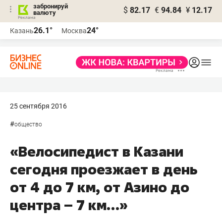
забронируй
$
82.17
€
94.84
¥
12.17
валюту
26.1°
24°
Казань
Москва
25 сентября 2016
#
общество
«Велосипедист в Казани
сегодня проезжает в день
от 4 до 7 км, от Азино до
центра – 7 км…»