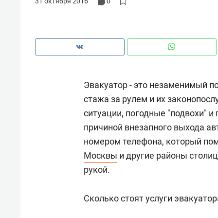
31 октября 2016
0
рынки, почему надо знать аксакал
чем интересен Оман?
Эвакуатор - это незаменимый п
стажа за рулем и их законопос
ситуации, погодные "подвохи" и
причиной внезапного выхода авт
номером телефона, который по
Москвы
и другие районы столиц
рукой.
Рекомендуем
Рекоме
Как ГК «МИР ГРУПП» и ВТБ
150 ка
Сколько стоят услуги эвакуатор
создают оазис жилого
ID вме
комфорта под Казанью
безоп