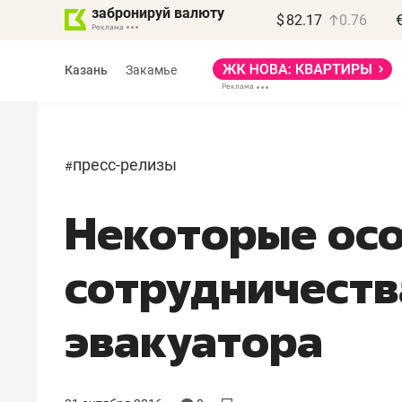
забронируй валюту
$
82.17
0.76
Казань
Закамье
пресс-релизы
#
Некоторые ос
Василь Мазитов
МАРТ
сотрудничеств
«Не зная местных
правил, бизнес может
эвакуатора
потерять минимум
полгода»
Как бизнесу выйти на зарубежные