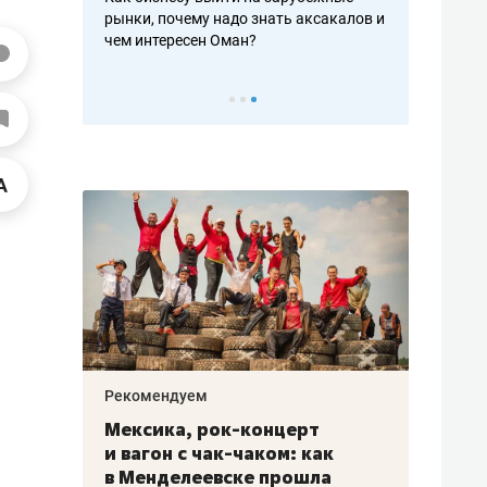
рафакте,
рынки, почему надо знать аксакалов и
о трехкратно
кредитов
чем интересен Оман?
клиентах и ч
Рекомендуем
Рекоме
ой
Мексика, рок-концерт
«Прор
и вагон с чак-чаком: как
30 ме
еским
в Менделеевске прошла
лечит