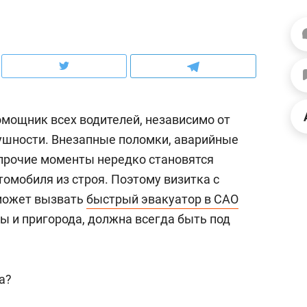
ов и
о трехкратном росте цен, дотошных
школьной формы о конт
клиентах и чудных запросах мастеров
налогах и развитии без 
омощник всех водителей, независимо от
лушности. Внезапные поломки, аварийные
 прочие моменты нередко становятся
омобиля из строя. Поэтому визитка с
может вызвать
быстрый эвакуатор в САО
ы и пригорода, должна всегда быть под
ндуем
Рекомендуем
мер до квартиры и Face
Опыт выживания в дик
а?
сто ключа: какой будет
природе, работа
асность в ЖК «Нова»
с ментальным и физич