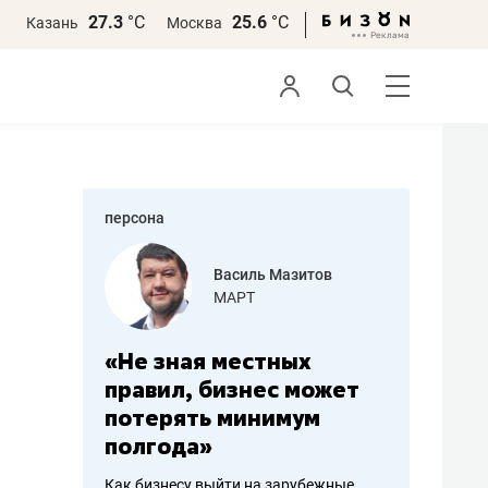
27.3
°С
25.6
°С
Казань
Москва
персона
еменова
Василь Мазитов
»
МАРТ
а: работа
«Не зная местных
«Мне лу
ечься
правил, бизнес может
не зара
вствовать
потерять минимум
чем пот
полгода»
репутац
пошиву
Как бизнесу выйти на зарубежные
Владелец от