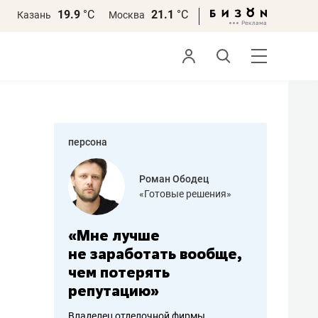
19.9
°С
21.1
°С
Казань
Москва
персона
азитов
Роман Ободец
«Готовые решения»
ных
«Мне лучше
«Мама г
 может
не заработать вообще,
помогае
мум
чем потерять
от болез
репутацию»
себя жи
арубежные
Владелец отделочной фирмы
Наследница б