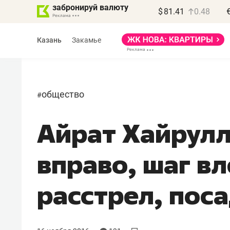
забронируй валюту
$
81.41
0.48
Казань
Закамье
общество
#
Айрат Хайрулл
вправо, шаг вл
расстрел, поса