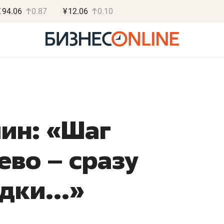
€
94.06
0.87
¥
12.06
0.10
ин: «Шаг
Василь М
МАРТ
ево – сразу
«Не зная мест
правил, бизнес
дки...»
потерять мини
полгода»
Как бизнесу выйти на з