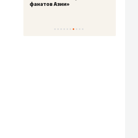
фанатов Азии»
свою 
стрес