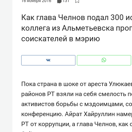
16 ноября 2016
131
Как глава Челнов подал 300 ис
коллега из Альметьевска про
соискателей в мэрию
Пока страна в шоке от ареста Улюкаев
районов РТ взяли на себя смелость 
активистов борьбы с мздоимцами, со
Рекомендуем
Рекоме
конференцию. Айрат Хайруллин наме
«Прорывы случались каждые
Не тол
к
30 метров»: как «Водоканал»
гастр
РТ от коррупции, а глава Челнов, ка
а
лечит подземные артерии
задае