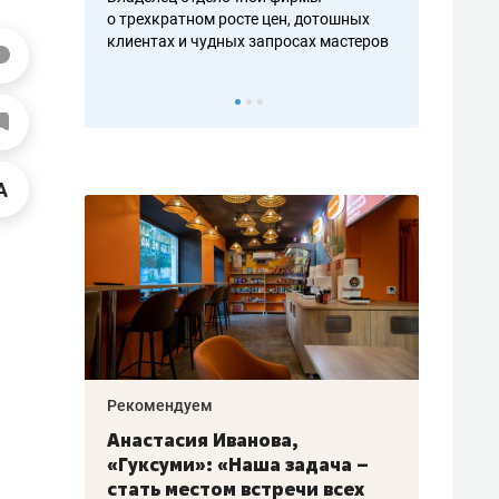
ть аксакалов и
о трехкратном росте цен, дотошных
школьной фор
клиентах и чудных запросах мастеров
налогах и раз
Рекомендуем
Рекоме
алях
Анастасия Иванова,
Психо
ак
«Гуксуми»: «Наша задача –
«Дире
стать местом встречи всех
когда