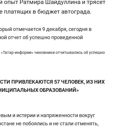
ий опыт Ратмира Шайдуллина и трясет
ежной Казанки
«Баркли» усиливает
«Резиденцию ДАН»
е платящих в бюджет автограда.
в «Татар-информе» чиновники отчитывались об успешно
СТИ ПРИВЛЕКАЮТСЯ 57 ЧЕЛОВЕК, ИЗ НИХ
УНИЦИПАЛЬНЫХ ОБРАЗОВАНИЙ»
вым и истерии и напряженности вокруг
рстане не побоялись и не стали отменять,