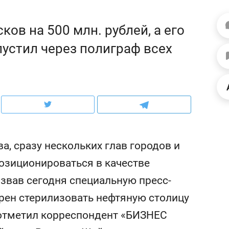
рынки, почему надо зна
чем интересен Оман?
ков на 500 млн. рублей, а его
пустил через полиграф всех
а, сразу нескольких глав городов и
позиционироваться в качестве
звав сегодня специальную пресс-
ндуем
Рекомендуем
рен стерилизовать нефтяную столицу
ько про еду: как
Элитный уровень в дет
окомплекс «Кайт»
и бренд застройщика к
к отметил корреспондент «БИЗНЕС
т новый ритм
гарант качества: как