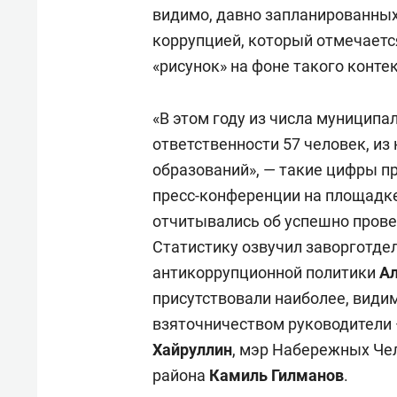
видимо, давно запланированных
коррупцией, который отмечается 
«рисунок» на фоне такого конте
«В этом году из числа муниципа
ответственности 57 человек, из
образований», — такие цифры п
пресс-конференции на площадке
отчитывались об успешно прове
Статистику озвучил заворготде
антикоррупционной политики
А
присутствовали наиболее, видим
взяточничеством руководители
Хайруллин
, мэр Набережных Че
района
Камиль Гилманов
.