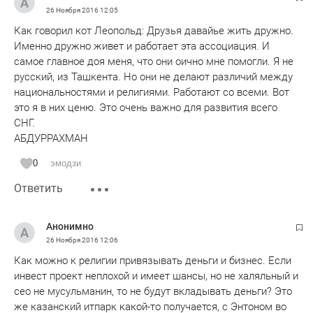
26 Ноября 2016
12:05
Как говорил кот Леопольд: Друзья давайье жить дружно.
Именно дружно живет и работает эта ассоциация. И
самое главное доя меня, что они оично мне помогли. Я не
русский, из Ташкента. Но они не делают различий между
национальностями и религиями. Работают со всеми. Вот
это я в них ценю. Это очень важно для развития всего
СНГ.
АБДУРРАХМАН
0
эмодзи
Ответить
Анонимно
26 Ноября 2016
12:06
Как можно к религии привязывать деньги и бизнес. Если
инвест проект неплохой и имеет шансы, но не халяльный и
сео не мусульманин, то не будут вкладывать деньги? Это
же казанский итпарк какой-то получается, с Энтоном во