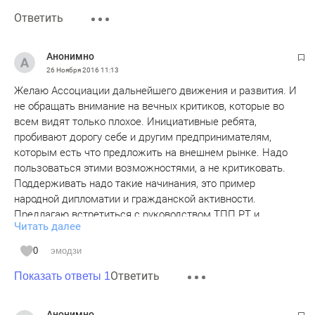
Ответить
Анонимно
26 Ноября 2016
11:13
Желаю Ассоциации дальнейшего движения и развития. И
не обращать внимание на вечных критиков, которые во
всем видят только плохое. Инициативные ребята,
пробивают дорогу себе и другим предпринимателям,
которым есть что предложить на внешнем рынке. Надо
пользоваться этими возможностями, а не критиковать.
Поддерживать надо такие начинания, это пример
народной дипломатии и гражданской активности.
Предлагаю встретиться с руководством ТПП РТ и
Читать далее
Минэкономики, решить, кому конкретно, каким
предприятиям можно предложить такие услуги по выходу
0
эмодзи
на европейские и азиатские рынки.
Ответить
Показать ответы 1
Анонимно