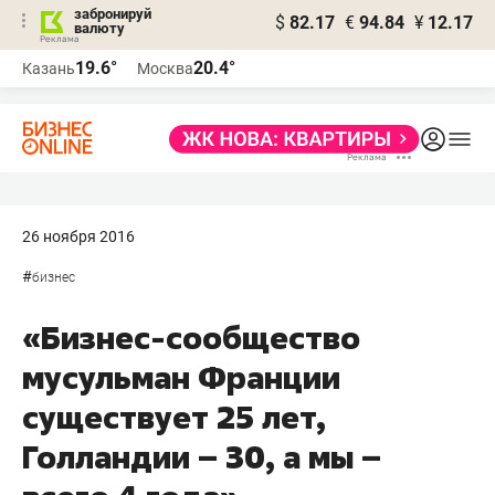
забронируй
$
82.17
€
94.84
¥
12.17
валюту
19.6°
20.4°
Казань
Москва
26 ноября 2016
#
бизнес
«Бизнес-сообщество
мусульман Франции
существует 25 лет,
Голландии – 30, а мы –