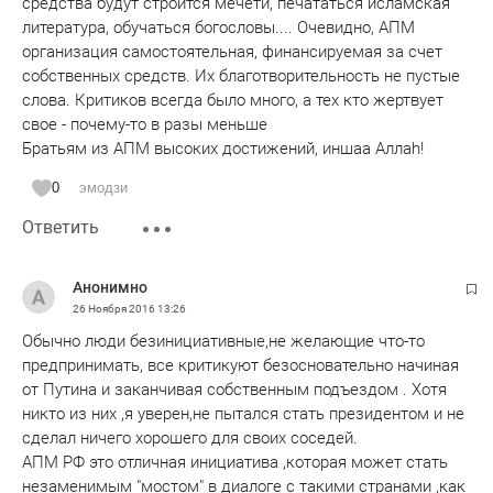
средства будут строится мечети, печататься исламская
литература, обучаться богословы.... Очевидно, АПМ
организация самостоятельная, финансируемая за счет
собственных средств. Их благотворительность не пустые
слова. Критиков всегда было много, а тех кто жертвует
свое - почему-то в разы меньше
Братьям из АПМ высоких достижений, иншаа Аллаh!
0
эмодзи
Ответить
Анонимно
26 Ноября 2016
13:26
Обычно люди безинициативные,не желающие что-то
предпринимать, все критикуют безосновательно начиная
от Путина и заканчивая собственным подъездом . Хотя
никто из них ,я уверен,не пытался стать президентом и не
сделал ничего хорошего для своих соседей.
АПМ РФ это отличная инициатива ,которая может стать
незаменимым "мостом" в диалоге с такими странами ,как