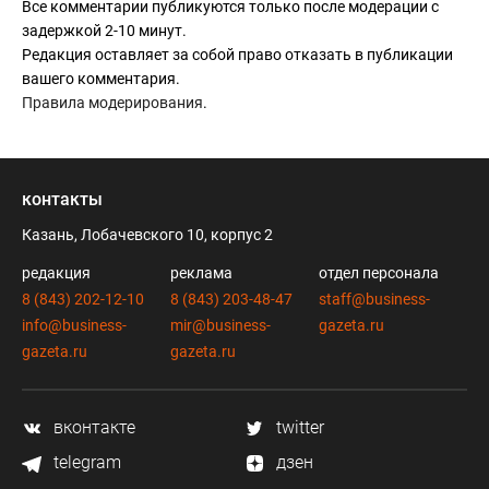
Все комментарии публикуются только после модерации с
задержкой 2-10 минут.
Редакция оставляет за собой право отказать в публикации
вашего комментария.
Правила модерирования
.
контакты
Казань, Лобачевского 10, корпус 2
редакция
реклама
отдел персонала
8 (843) 202-12-10
8 (843) 203-48-47
staff@business-
info@business-
mir@business-
gazeta.ru
gazeta.ru
gazeta.ru
вконтакте
twitter
telegram
дзен