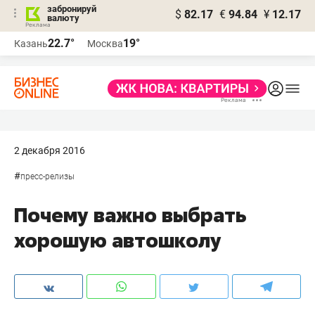
забронируй
$
82.17
€
94.84
¥
12.17
валюту
22.7°
19°
Казань
Москва
2 декабря 2016
#
пресс-релизы
Почему важно выбрать
хорошую автошколу