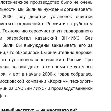
малотоннажное производство было не очень
ельности, мы были вынуждены организовать
К 2000 году десятки установок очистки
нистых соединений в России и за рубежом
. Технологию сероочистки углеводородного
м разработал казанский ВНИИУС. Без
ы были бы вынуждены заказывать его за
ии, что обходилось бы значительно дороже,
ство установок сероочистки в России. Про
речи, но нам даже в то время не хотелось
ок. И вот в начале 2000-х годов собралась
московской компании «Корхим», технологи-
имии из ОАО «ВНИИУС» и производственники
фт».
 целый институт,
— н
е многовато ли?