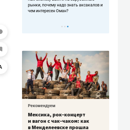
рафакте,
рынки, почему надо знать аксакалов и
о трехкратно
кредитов
чем интересен Оман?
клиентах и ч
Рекомендуем
Рекоме
ой
Мексика, рок-концерт
«Прор
и вагон с чак-чаком: как
30 ме
еским
в Менделеевске прошла
лечит