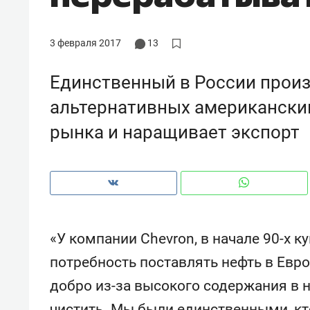
рынки, почему надо знать аксакал
чем интересен Оман?
3 февраля 2017
13
Единственный в России произ
альтернативных американским
рынка и наращивает экспорт
«У компании Chevron, в начале 90-х 
Рекомендуем
Рекоме
потребность поставлять нефть в Евро
Как ГК «МИР ГРУПП» и ВТБ
150 ка
добро из-за высокого содержания в 
создают оазис жилого
ID вме
комфорта под Казанью
безоп
чистить. Мы были единственными, кт