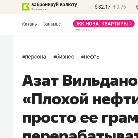
забронируй валюту
$
82.17
0.76
Казань
Закамье
персона
бизнес
нефть
#
#
#
Азат Вильдано
Василь Мазитов
МАРТ
«Плохой нефти
«Не зная местных
правил, бизнес может
просто ее гра
потерять минимум
полгода»
перерабатыва
Как бизнесу выйти на зарубежные