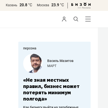
20.8
°С
23.9
°С
Казань
Москва
персона
еменова
Василь Мазитов
»
МАРТ
а: работа
«Не зная местных
«Мне лу
ечься
правил, бизнес может
не зара
вствовать
потерять минимум
чем пот
полгода»
репутац
пошиву
Как бизнесу выйти на зарубежные
Владелец от