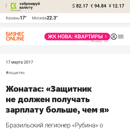
забронируй
$
82.17
€
94.84
¥
12.17
валюту
17°
22.3°
Казань
Москва
17 марта 2017
#
общество
Жонатас: «Защитник
не должен получать
зарплату больше, чем я»
Бразильский легионер «Рубина» о