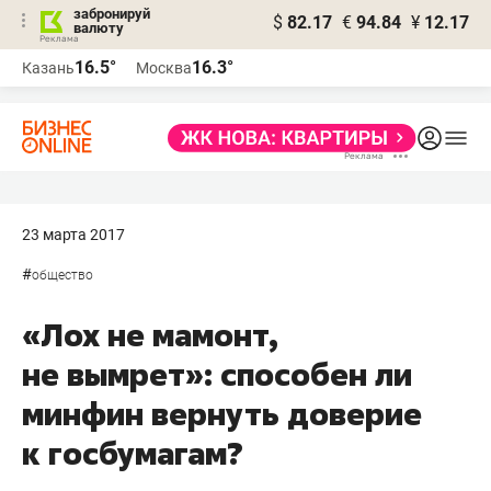
забронируй
$
82.17
€
94.84
¥
12.17
валюту
16.5°
16.3°
Казань
Москва
23 марта 2017
#
общество
«Лох не мамонт,
не вымрет»: способен ли
минфин вернуть доверие
к госбумагам?