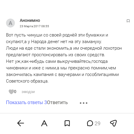
Анонимно
23 Марта 2017
08:55
Вот пусть чинуши со своей роднёй эти бумажки и
скупают,а у Народа денег нет на эту замануху.
Люди на еде стали экономить,а им очередной лохотрон
предлагают проспонсировать из своих средств.
Нет уж,как-нибудь сами выкручивайтесь,господа
чиновники и иже с ними,а мы прекрасно помним,чем
закончилась кампания с ваучерами и гособлигациями
Советского образца.
0
эмодзи
Ответить
Показать ответы 3
Анонимно
29
23 Марта 2017
08:56
Давать в долг государству - не самая хорошая идея т.к.