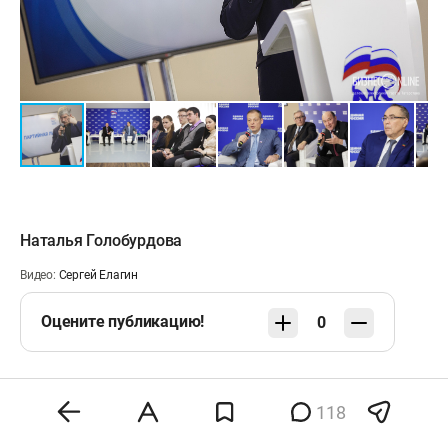
Наталья Голобурдова
Видео:
Сергей Елагин
Оцените публикацию!
0
118
Сделать БО основным источником новостей
в Яндексе