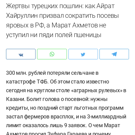
Жертвы турецких пошлин: как Айрат
Хайруллин призвал сократить посевы
яровых в РФ, а Марат Ахметов не
уступил ни пяди полей пшеницы
300 млн. рублей потеряли сельчане в
катастрофе ТФБ. Об этом стало известно
сегодня на круглом столе «аграрных рулевых» в
Казани. Болит голова о посевной: нужны
кредиты, но поздний старт льготных программ
застал фермеров врасплох, и на 3-миллиардный
лимит оказалось лишь 9 заявок. О чем Марат
Ахметов просил Зуфара Гараева и почему