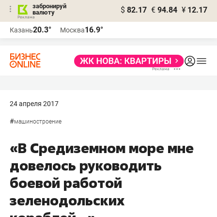
забронируй
$
82.17
€
94.84
¥
12.17
валюту
20.3°
16.9°
Казань
Москва
24 апреля 2017
#
машиностроение
«В Средиземном море мне
довелось руководить
боевой работой
зеленодольских