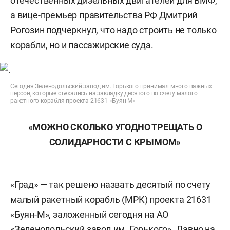
отечественных дизельных двигателей для ВМФ,
а вице-премьер правительства РФ Дмитрий
Рогозин подчеркнул, что надо строить не только
корабли, но и пассажирские суда.
Сегодня Зеленодольский завод им. Горького принимал много важных
персон, которые съехались на закладку десятого по счету малого
ракетного корабля проекта 21631 «Буян-М»
«МОЖНО СКОЛЬКО УГОДНО ТРЕЩАТЬ О
СОЛИДАРНОСТИ С КРЫМОМ»
«Град» — так решено назвать десятый по счету
малый ракетный корабль (МРК) проекта 21631
«Буян-М», заложенный сегодня на АО
«Зеленодольский завод им. Горького». Давно на