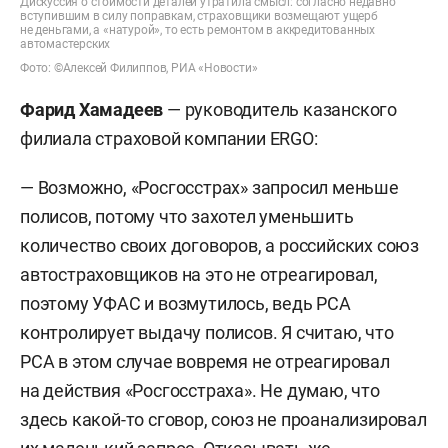
Дискуссия о стоимости деталей утратила смысл: согласно недавно
вступившим в силу поправкам, страховщики возмещают ущерб
не деньгами, а «натурой», то есть ремонтом в аккредитованных
автомастерских
Фото: ©Алексей Филиппов, РИА «Новости»
Фарид Хамадеев
— руководитель казанского
филиала страховой компании ERGO:
— Возможно, «Росгосстрах» запросил меньше
полисов, потому что захотел уменьшить
количество своих договоров, а российских союз
автостраховщиков на это не отреагировал,
поэтому УФАС и возмутилось, ведь РСА
контролирует выдачу полисов. Я считаю, что
РСА в этом случае вовремя не отреагировал
на действия «Росгосстраха». Не думаю, что
здесь какой-то сговор, союз не проанализировал