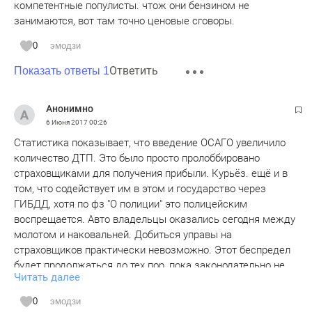
компетентные популисты. чтож они бензином не
занимаются, вот там точно ценовые сговоры.
0
эмодзи
Ответить
Показать ответы 1
Анонимно
6 Июня 2017
00:26
Статистика показывает, что введение ОСАГО увеличило
количество ДТП. Это было просто пролоббировано
страховщиками для получения прибыли. Курьёз. ещё и в
том, что содействует им в этом и государство через
ГИБДД, хотя по фз "О полиции" это полицейским
воспрещается. Авто владельцы оказались сегодня между
молотом и наковальней. Добиться управы на
страховщиков практически невозможно. Этот беспредел
будет продолжаться до тех пор, пока законодательно не
Читать далее
отменять обязательность "автогражданки". Вот тогда СК
будут бегать за автовладельцами. Надо сообща бороться
0
эмодзи
против произвола!