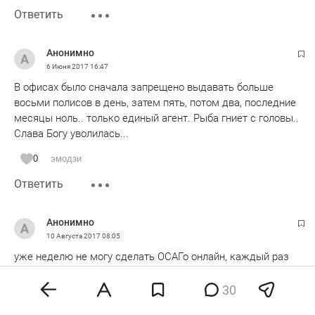
Ответить
Анонимно
6 Июня 2017
16:47
В офисах было сначала запрещено выдавать больше
восьми полисов в день, затем пять, потом два, последние
месяцы ноль.. только единый агент. Рыба гниет с головы..
Слава Богу уволилась...
0
эмодзи
Ответить
Анонимно
10 Августа 2017
08:05
уже неделю не могу сделать ОСАГо онлайн, каждый раз
перенаправляют на другие страховые компании и одно и
тоже, "после подтверждения платежа, будет
30
оформлен".....ни куда платить ни на телефон не отвечают.