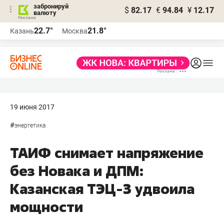
забронируй
$
82.17
€
94.84
¥
12.17
валюту
22.7°
21.8°
Казань
Москва
19 июня 2017
#
энергетика
ТАИФ снимает напряжение
без Новака и ДПМ:
Казанская ТЭЦ-3 удвоила
мощности