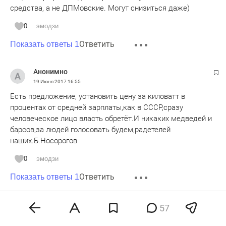
средства, а не ДПМовские. Могут снизиться даже)
0
эмодзи
Ответить
Показать ответы 1
Анонимно
19 Июня 2017
16:55
Есть предложение, установить цену за киловатт в
процентах от средней зарплаты,как в СССР,сразу
человеческое лицо власть обретёт.И никаких медведей и
барсов,за людей голосовать будем,радетелей
наших.Б.Носорогов
0
эмодзи
Ответить
Показать ответы 1
Анонимно
57
19 Июня 2017
16:58