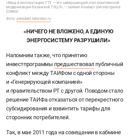
«Ввод в эксплуатацию ГТУ — это завершающий этап комплексной
модернизации Казанской ТЭЦ-3», — заявил Альберт Шигабутдинов
(слева)
Фото:
president.tatarstan.ru
«НИЧЕГО НЕ ВЛОЖЕНО, А ЕДИНУЮ
ЭНЕРГОСИСТЕМУ РАЗРУШИЛИ»
Напомним также, что принятию
инвестпрограммы
предшествовал
публичный
конфликт между ТАИФом с одной стороны
и «Генерирующей компанией»
и правительством РТ с другой. Поводом стало
решение ТАИФа отказаться от перекрестного
субсидирования и взвинтить тарифы для
сторонних потребителей.
Так, в мае 2011 года на совещании в кабмине