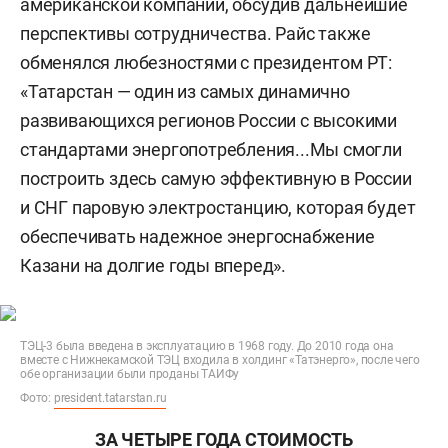
американской компании, обсудив дальнейшие
перспективы сотрудничества. Райс также
обменялся любезностями с президентом РТ:
«Татарстан — один из самых динамично
развивающихся регионов России с высокими
стандартами энергопотребления...Мы смогли
построить здесь самую эффективную в России
и СНГ паровую электростанцию, которая будет
обеспечивать надежное энергоснабжение
Казани на долгие годы вперед».
ТЭЦ-3 была введена в эксплуатацию в 1968 году. До 2010 года она
вместе с Нижнекамской ТЭЦ входила в холдинг «Татэнерго», после чего
обе организации были проданы ТАИФу
Фото:
president.tatarstan.ru
ЗА ЧЕТЫРЕ ГОДА СТОИМОСТЬ