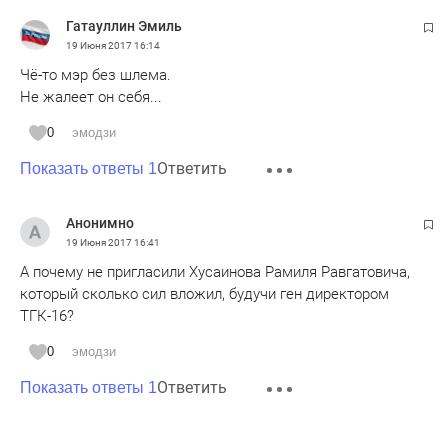
Гатауллин Эмиль
19 Июня 2017
16:14
Чё-то мэр без шлема.
Не жалеет он себя...
0
эмодзи
Ответить
Показать ответы 1
Анонимно
19 Июня 2017
16:41
А почему не пригласили Хусаинова Рамиля Равгатовича,
который сколько сил вложил, будучи ген директором
ТГК-16?
0
эмодзи
Ответить
Показать ответы 1