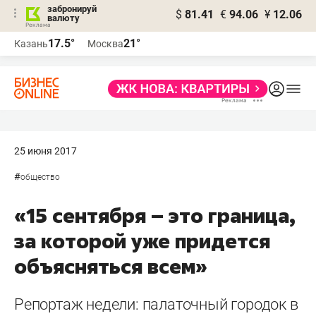
забронируй
$
81.41
€
94.06
¥
12.06
валюту
17.5°
21°
Казань
Москва
25 июня 2017
#
общество
«15 сентября – это граница,
за которой уже придется
объясняться всем»
Репортаж недели: палаточный городок в