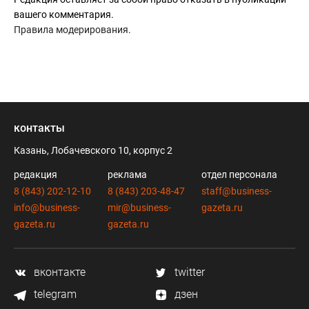
вашего комментария.
Правила модерирования
.
контакты
Казань, Лобачевского 10, корпус 2
редакция
реклама
отдел персонала
8 (843) 202-12-10
8 (843) 203-48-47
staff@business-
info@business-
mir@business-
gazeta.ru
gazeta.ru
gazeta.ru
вконтакте
twitter
telegram
дзен