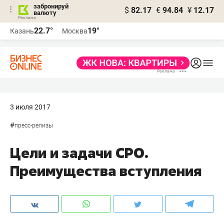
забронируй
$
82.17
€
94.84
¥
12.17
валюту
22.7°
19°
Казань
Москва
3 июля 2017
#
пресс-релизы
Цели и задачи СРО.
Преимущества вступления