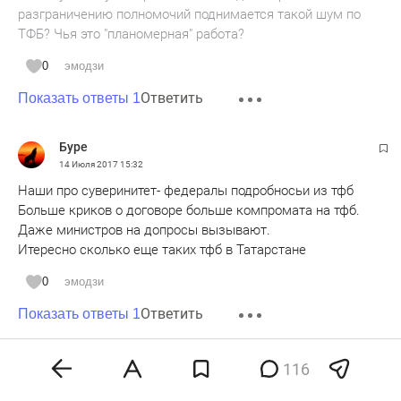
разграничению полномочий поднимается такой шум по
ТФБ? Чья это "планомерная" работа?
0
эмодзи
Ответить
Показать ответы 1
Буре
14 Июля 2017
15:32
Наши про суверинитет- федералы подробносьи из тфб
Больше криков о договоре больше компромата на тфб.
Даже министров на допросы вызывают.
Итересно сколько еще таких тфб в Татарстане
0
эмодзи
Ответить
Показать ответы 1
Анонимно
116
14 Июля 2017
16:07