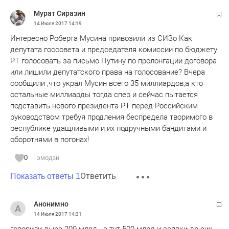
Мурат Сиразин
14 Июля 2017
14:19
Интересно Роберта Мусина привозили из СИЗо Как
депутата госсовета и председателя комиссии по бюджету
РТ голосовать за письмо Путину по пролонгации договора
или лишили депутатского права на голосование? Вчера
сообщили ,что украл Мусин всего 35 миллиардов,а кто
остальные миллиарды тогда спер и сейчас пытается
подставить нового президента РТ перед Российским
руководством требуя продления беспредела творимого в
республике удащливыми и их подручными бандитами и
оборотнями в погонах!
0
эмодзи
Ответить
Показать ответы 1
Анонимно
14 Июля 2017
14:31