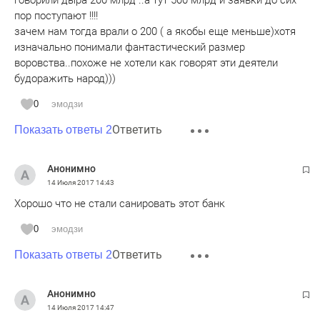
говорили дыра 200 млрд ..а тут 500 млрд и заявки до сих
пор поступают !!!!
зачем нам тогда врали о 200 ( а якобы еще меньше)хотя
изначально понимали фантастический размер
воровства..похоже не хотели как говорят эти деятели
будоражить народ)))
0
эмодзи
Ответить
Показать ответы 2
Анонимно
14 Июля 2017
14:43
Хорошо что не стали санировать этот банк
0
эмодзи
Ответить
Показать ответы 2
Анонимно
14 Июля 2017
14:47