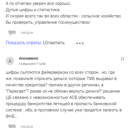
А по отчетам уверен все хорошо.
Дутые цифры и статистика.
И скорее всего так во всех областях - сельское хозяйство
бы проверить, управление госимуществом.
0
эмодзи
Ответить
Показать ответы 1
Анонимно
14 Июля 2017
14:50
цифры сыплются фейерверком со всех сторон...но, где
же, позвольте спросить деньги, которые ТФБ выдавал в
качестве кредитора? причем в других регионах, а
"Пересвет"? разве он не обязан вернуть деньги!? решение
ЦБ связано с невозможностью АСВ обеспечивать
процедуру банкротства летящей в пропасть банковской
системе...ибо, в противном случае уже придется залезть в
ФНБ...
0
эмодзи