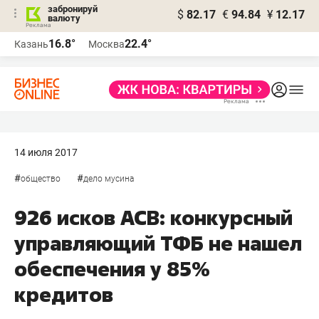
забронируй
$
82.17
€
94.84
¥
12.17
валюту
16.8°
22.4°
Казань
Москва
14 июля 2017
#
#
общество
дело мусина
926 исков АСВ: конкурсный
управляющий ТФБ не нашел
обеспечения у 85%
кредитов