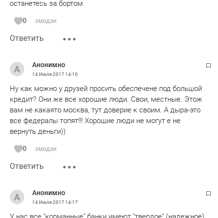
останетесь за бортом.
0
эмодзи
Ответить
Анонимно
14 Июля 2017
14:10
Ну как можно у друзей просить обеспечене под большой
кредит? Они же все хорошие люди. Свои, местные. Этож
вам не какаято москва, тут доверие к своим. А дыра-это
все федералы топят!!! Хорошие люди не могут е не
вернуть деньги))
0
эмодзи
Ответить
Анонимно
14 Июля 2017
14:17
У нас все "корманные" банки имеют "твердое" (надежное)