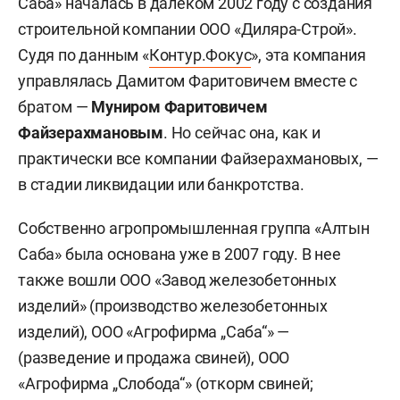
Саба» началась в далеком 2002 году с создания
строительной компании ООО «Диляра-Строй».
Судя по данным «
Контур.Фокус
», эта компания
управлялась Дамитом Фаритовичем вместе с
братом —
Муниром Фаритовичем
Файзерахмановым
. Но сейчас она, как и
практически все компании Файзерахмановых, —
в стадии ликвидации или банкротства.
Собственно агропромышленная группа «Алтын
Саба» была основана уже в 2007 году. В нее
также вошли ООО «Завод железобетонных
изделий» (производство железобетонных
изделий), ООО «Агрофирма „Саба“» —
(разведение и продажа свиней), ООО
«Агрофирма „Слобода“» (откорм свиней;