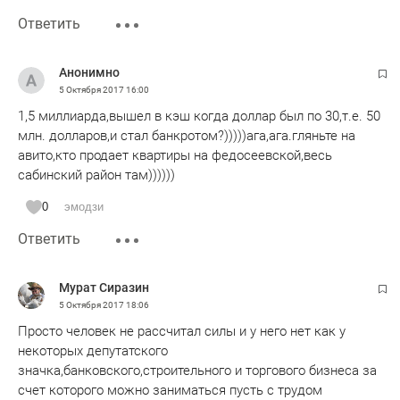
Ответить
Анонимно
5 Октября 2017
16:00
1,5 миллиарда,вышел в кэш когда доллар был по 30,т.е. 50
млн. долларов,и стал банкротом?)))))ага,ага.гляньте на
авито,кто продает квартиры на федосеевской,весь
сабинский район там))))))
0
эмодзи
Ответить
Мурат Сиразин
5 Октября 2017
18:06
Просто человек не рассчитал силы и у него нет как у
некоторых депутатского
значка,банковского,строительного и торгового бизнеса за
счет которого можно заниматься пусть с трудом