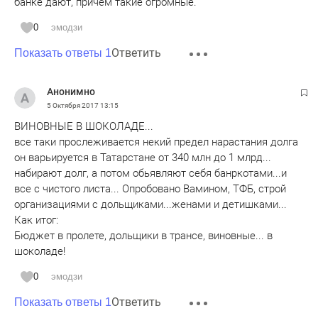
банке дают, причём такие огромные.
0
эмодзи
Ответить
Показать ответы 1
Анонимно
5 Октября 2017
13:15
ВИНОВНЫЕ В ШОКОЛАДЕ...
все таки прослеживается некий предел нарастания долга
он варьируется в Татарстане от 340 млн до 1 млрд...
набирают долг, а потом обьявляют себя банркотами...и
все с чистого листа... Опробовано Вамином, ТФБ, строй
организациями с дольщиками...женами и детишками...
Как итог:
Бюджет в пролете, дольщики в трансе, виновные... в
шоколаде!
0
эмодзи
Ответить
Показать ответы 1