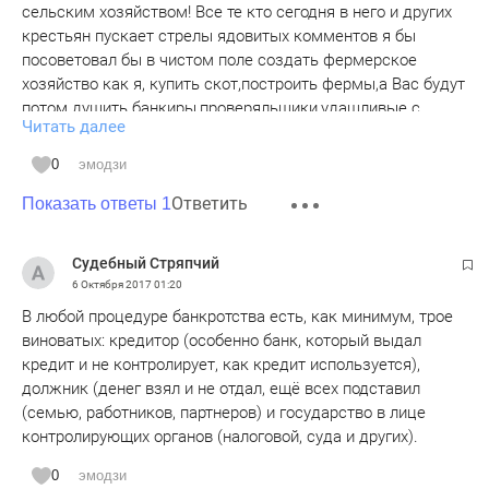
сельским хозяйством! Все те кто сегодня в него и других
крестьян пускает стрелы ядовитых комментов я бы
посоветовал бы в чистом поле создать фермерское
хозяйство как я, купить скот,построить фермы,а Вас будут
потом душить банкиры,проверяльщики,удащливые с
Читать далее
бандитами и оборотнями захватившие земли и которые их
используют не по назначению как в моем случае! А глава
0
эмодзи
района вместе с силовиками за одно с удащливыми и
Ответить
бандитами кто рушит мои птичники, фруктовый сад и
Показать ответы 1
отстреливает скот как последние фашисты! Господа
тролли купите хотя бы 20 коров ,переедьте в деревню,а я
Судебный Стряпчий
посмотрю как вы будете писать комменты! Не защищаю
6 Октября 2017
01:20
Дамира,но иногда когда вижу рожи бандитов,удащливых
В любой процедуре банкротства есть, как минимум, трое
,оборотней в погонах тоже хочется иногда взять вилы и
виноватых: кредитор (особенно банк, который выдал
насадить их чтобы другим было не повадно! Единственная
кредит и не контролирует, как кредит используется),
надежда на Минниханова,Нафикова и Николаева что они
должник (денег взял и не отдал, ещё всех подставил
когда нибудь кончат в республике беспредел с
(семью, работников, партнеров) и государство в лице
оборотнями,чиновниками и бандитами кто нам не дает
контролирующих органов (налоговой, суда и других).
жить и работать в Татарстане! Но надежды таят каждый
день что они с ними!
0
эмодзи