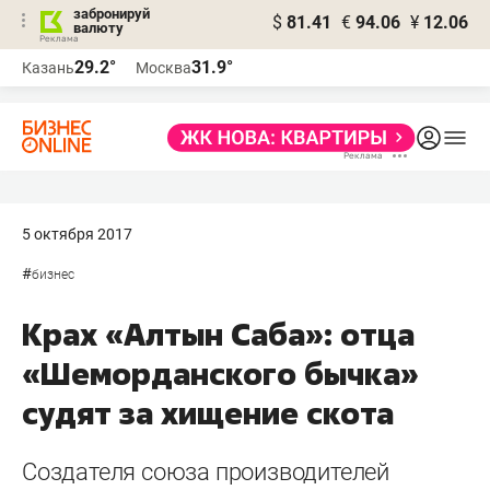
забронируй
$
81.41
€
94.06
¥
12.06
валюту
29.2°
31.9°
Казань
Москва
5 октября 2017
#
бизнес
Крах «Алтын Саба»: отца
«Шеморданского бычка»
судят за хищение скота
Создателя союза производителей