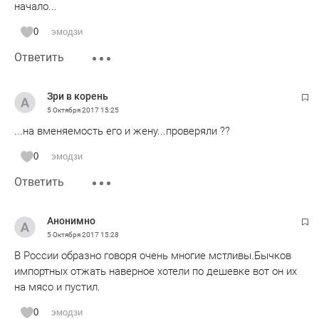
начало...
0
эмодзи
Ответить
Зри в корень
5 Октября 2017
15:25
...на вменяемость его и жену...проверяли ??
0
эмодзи
Ответить
Анонимно
5 Октября 2017
15:28
В России образно говоря очень многие мстливы.Бычков
импортных отжать наверное хотели по дешевке вот он их
на мясо и пустил.
0
эмодзи