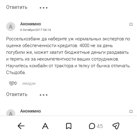
Ответить
Анонимно
6 Октября 2017
06:16
Россельхозбанк да наберите уж нормальных экспертов по
оценке обеспеченности кредитов. 4000 не за день
погубили же, может хватит бюджетные деньги раздавать
и терять из за некомпетентности ваших сотрудников.
Научитесь комбайн от трактора и телку от бычка отличать.
Стыдоба.
0
эмодзи
Ответить
Анонимно
6 Октября 2017
14:23
45
Йомшак жэя....
0
эмодзи