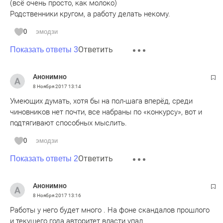
(всё очень просто, как молоко)
Родственники кругом, а работу делать некому.
0
эмодзи
Ответить
Показать ответы 3
Анонимно
8 Ноября 2017
13:14
Умеющих думать, хотя бы на пол-шага вперёд, среди
чиновников нет почти, все набраны по «конкурсу», вот и
подтягивают способных мыслить.
0
эмодзи
Ответить
Показать ответы 2
Анонимно
8 Ноября 2017
13:16
Работы у него будет много . На фоне скандалов прошлого
и текущего года авторитет власти упал.