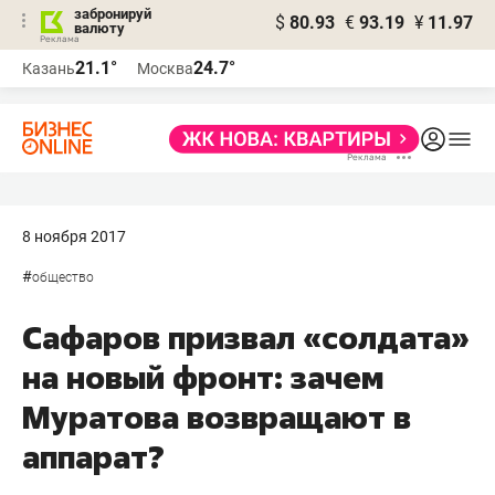
забронируй
$
80.93
€
93.19
¥
11.97
валюту
21.1°
24.7°
Казань
Москва
8 ноября 2017
#
общество
Сафаров призвал «солдата»
на новый фронт: зачем
Муратова возвращают в
аппарат?