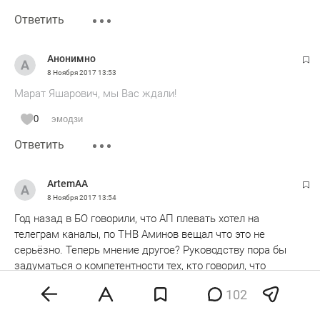
Ответить
Анонимно
8 Ноября 2017
13:53
Марат Яшарович, мы Вас ждали!
0
эмодзи
Ответить
ArtemAA
8 Ноября 2017
13:54
Год назад в БО говорили, что АП плевать хотел на
телеграм каналы, по ТНВ Аминов вещал что это не
серьёзно. Теперь мнение другое? Руководству пора бы
задуматься о компетентности тех, кто говорил, что
соцсети, криптоканалы и тп - не компетентные кадры,
102
которые только и могут писать караульному "уберите
пожалуйста публикацию мы вам 10 тыщ дадим"