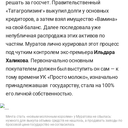
решать за госсчет. Правительственный
«Татагролизинг» выкупил долги у основных
кредиторов, а затем взял имущество «Вамина»
на свой баланс. Далее последовала уже
непубличная распродажа этих активов по
частям. Муратов лично курировал этот процесс
под чутким контролем экс-премьера
Ильдара
Халикова
. Первоначально основным
покупателем должен был выступить он сам — к
тому времени УК «Просто молоко», изначально
принадлежавшая государству, стала на 100%
его личной собственностью.
Мечта стать «новым молочным королем» у Муратова не сбылась:
нужного для выкупа объема средств не нашлось, а продавать заводы по
бросовой цене государство не согласилось