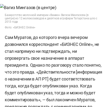
Банкротство молочной империи «Вамин» Вагиза Мингазова (в
центре) из 12 молокозаводов и десятков агроферм Татарстана шло с
2013 года
Фото: «БИЗНЕС Online»
Сам Муратов, до которого вчера вечером
дозвонился корреспондент «БИЗНЕС Online
», не
стал напрямую ни подтверждать, ни
опровергать свое назначение в аппарат
президента. Однако по разговору стало понятно,
что это правда. «Действительности [информация
о назначении в АП РТ] будет соответствовать
тогда, когда будет опубликован указ. Когда
будет опубликован указ, тогда и можно будет
комментировать», — был лаконичен Муратов,
предложив подождать с комментариями до