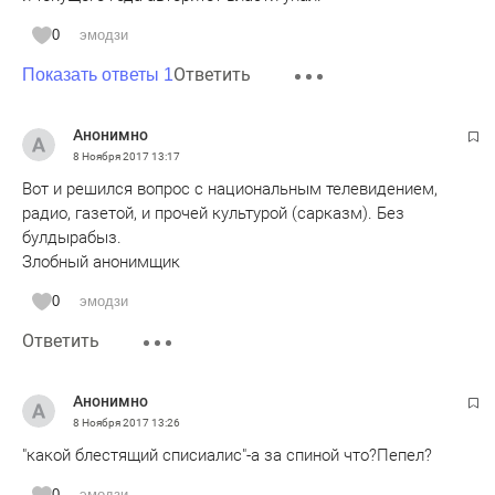
0
эмодзи
Ответить
Показать ответы 1
Анонимно
8 Ноября 2017
13:17
Вот и решился вопрос с национальным телевидением,
радио, газетой, и прочей культурой (сарказм). Без
булдырабыз.
Злобный анонимщик
0
эмодзи
Ответить
Анонимно
8 Ноября 2017
13:26
"какой блестящий списиалис"-а за спиной что?Пепел?
0
эмодзи