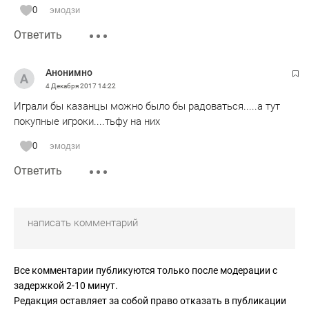
А Полетаев в Кузбассе раскрылся. В Зените так и сидел
0
эмодзи
бы на скамейке.
Ответить
На клубном чемпионате мира Зенит вряд ли победит. Беда
в том, что в российском чемпионате о него нет достойных
конкурентов. А это расслабляет и не способствует росту.
Анонимно
4 Декабря 2017
14:22
Играли бы казанцы можно было бы радоваться.....а тут
покупные игроки....тьфу на них
0
эмодзи
Ответить
Все комментарии публикуются только после модерации с
задержкой 2-10 минут.
Редакция оставляет за собой право отказать в публикации