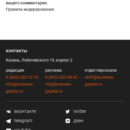
вашего комментария.
Правила модерирования
.
контакты
Казань, Лобачевского 10, корпус 2
редакция
реклама
отдел персонала
8 (843) 202-12-10
8 (843) 203-48-47
staff@business-
info@business-
mir@business-
gazeta.ru
gazeta.ru
gazeta.ru
вконтакте
twitter
telegram
дзен
youtube