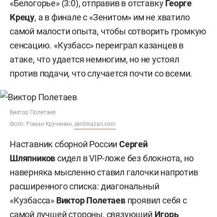
«Белогорье» (3:0), отправив в отставку
Георге
Крецу
, а в финале с «Зенитом» им не хватило
самой малости опыта, чтобы сотворить громкую
сенсацию. «Кузбасс» переиграл казанцев в
атаке, что удается немногим, но не устоял
против подачи, что случается почти со всеми.
Виктор Полетаев
Фото: Роман Кручинин,
zenit-kazan.com
Наставник сборной России
Сергей
Шляпников
сидел в VIP-ложе без блокнота, но
наверняка мысленно ставил галочки напротив
расширенного списка: диагональный
«Кузбасса»
Виктор
Полетаев
проявил себя с
самой лучшей стороны, связующий
Игорь