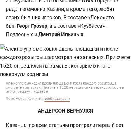
за «Кузбасс». И это объяснимо: в Белгороде не
рады гегемонии Казани, а кроме того, любят
своих бывших игроков. В составе «Локо» это
был
Георг Грозер
, а в составе «Кузбасса» –
Подлесных и
Дмитрий
Ильиных
.
Алекно угрюмо ходил вдоль площадки и после каждого розыгрыша
смотрел на запасных. При счете 15:20 он решился на замены, которые в
итоге повернули ход игры
Фото: Роман Кручинин,
zenit-kazan.com
АНДЕРСОН ВЕРНУЛСЯ
Казанцы по всем статьям проиграли первый сет