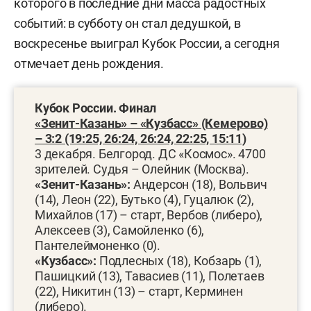
которого в последние дни масса радостных
событий: в субботу он стал дедушкой, в
воскресенье выиграл Кубок России, а сегодня
отмечает день рождения.
Кубок России. Финал
«Зенит-Казань» – «Кузбасс» (Кемерово)
– 3:2 (19:25, 26:24, 26:24, 22:25, 15:11)
3 декабря. Белгород. ДС «Космос». 4700
зрителей. Судья – Олейник (Москва).
«Зенит-Казань»:
Андерсон (18), Вольвич
(14), Леон (22), Бутько (4), Гуцалюк (2),
Михайлов (17) – старт, Вербов (либеро),
Алексеев (3), Самойленко (6),
Пантелеймоненко (0).
«Кузбасс»:
Подлесных (18), Кобзарь (1),
Пашицкий (13), Тавасиев (11), Полетаев
(22), Никитин (13) – старт, Керминен
(либеро).