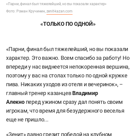
«Парни, финал был тяжелейший, но вы показали характер»
Фото: Роман Кручинин,
zenit-kazan.com
«ТОЛЬКО ПО ОДНОЙ»
«Парни, финал был тяжелейший, но вы показали
характер. Это важно. Всем спасибо за работу! Но
впереди у нас виднеется непокоренная вершина,
поэтому у вас на столах только по одной кружке
пива. Никаких уходов из отеля и вечеринок», –
главный тренер казанцев
Владимир
Алекно
перед ужином сразу дал понять своим
игрокам, что время для безудержного веселья
еще не пришло...
«Зенит» давно грезит победой на клубном