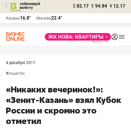
забронируй
$
82.17
€
94.84
¥
12.17
валюту
16.8°
22.4°
Казань
Москва
4 декабря 2017
#
общество
«Никаких вечеринок!»:
«Зенит-Казань» взял Кубок
России и скромно это
отметил