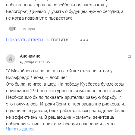
собственная хорошая волейбольная школа как у
Белогорья, Динамо. Думать о будущем нужно сегодня, а
не когда подвинут с пьедестала.
0
эмодзи
Ответить
Показать ответы 1
Анонимно
4 Декабря 2017
12:27
"У Михайлова игра не шла в той же степени, что и у
Вильфредо Леона, – вообще"
Это была не игра, а шоу. На победу Кузбасса букмекеры
приинмали 1:9 Ясно, что уровень команд не сопоставим.
Необходимо было показать зрителям равную борьбу. И
это получилось. Игроки Зенита неоправданно рисковали,
подачи не подавали, блок работал плохо, нападение было
не эффективным. В решающие моменты зенитовцы
собирались, риск снижали, подачи подавали и легко
Читать далее
выигрывали нужные очки.