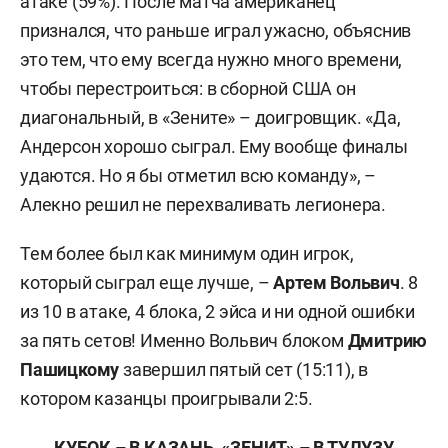
атаке (59%). После матча американец
признался, что раньше играл ужасно, объяснив
это тем, что ему всегда нужно много времени,
чтобы перестроиться: в сборной США он
диагональный, в «Зените» – доигровщик. «Да,
Андерсон хорошо сыграл. Ему вообще финалы
удаются. Но я бы отметил всю команду», –
Алекно решил не перехваливать легионера.
Тем более был как минимум один игрок,
который сыграл еще лучше, –
Артем Вольвич
.
8
из 10 в атаке, 4 блока, 2 эйса и ни одной ошибки
за пять сетов! Именно Вольвич блоком
Дмитрию
Пашицкому
завершил пятый сет (15:11), в
котором казанцы проигрывали 2:5.
КУБОК – В КАЗАНЬ, «ЗЕНИТ» – В ТУЛУЗУ