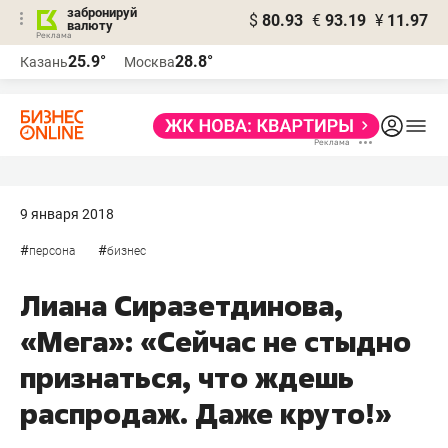
забронируй
$
80.93
€
93.19
¥
11.97
валюту
25.9°
28.8°
Казань
Москва
9 января 2018
#
#
персона
бизнес
Лиана Сиразетдинова,
«Мега»: «Сейчас не стыдно
признаться, что ждешь
распродаж. Даже круто!»