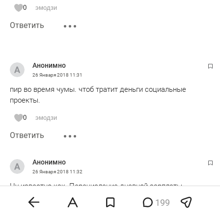
0
эмодзи
Ответить
Анонимно
26 Января 2018
11:31
пир во время чумы. чтоб тратит деньги социальные
проекты.
0
эмодзи
Ответить
Анонимно
26 Января 2018
11:32
Ну известно как. Перечисление дневной зарплаты
бюджетников в этот фонд. Всегда же так финансировали,
199
нет?