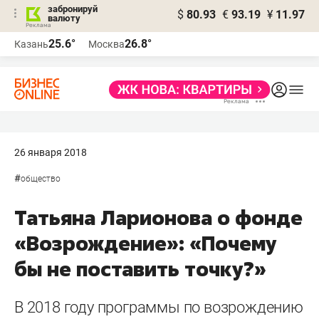
забронируй
$
80.93
€
93.19
¥
11.97
валюту
25.6°
26.8°
Казань
Москва
26 января 2018
#
общество
Татьяна Ларионова о фонде
«Возрождение»: «Почему
бы не поставить точку?»
В 2018 году программы по возрождению