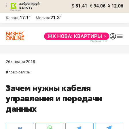
забронируй
$
81.41
€
94.06
¥
12.06
валюту
17.1°
21.3°
Казань
Москва
26 января 2018
#
пресс-релизы
Зачем нужны кабеля
управления и передачи
данных