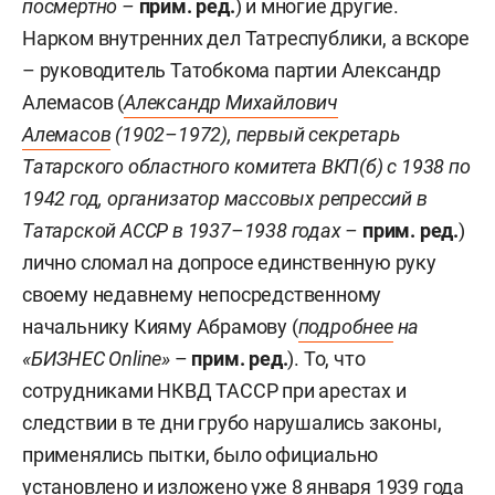
посмертно –
прим. ред.
) и многие другие.
Нарком внутренних дел Татреспублики, а вскоре
– руководитель Татобкома партии Александр
Алемасов (
Александр Михайлович
Алемасов
(1902–1972), первый секретарь
Татарского областного комитета ВКП(б) с 1938 по
1942 год, организатор массовых репрессий в
Татарской АССР в 1937–1938 годах –
прим. ред.
)
лично сломал на допросе единственную руку
своему недавнему непосредственному
начальнику Кияму Абрамову (
подробнее
на
«БИЗНЕС Online»
–
прим. ред.
). То, что
сотрудниками НКВД ТАССР при арестах и
следствии в те дни грубо нарушались законы,
применялись пытки, было официально
установлено
и изложено уже 8 января 1939 года