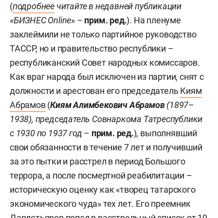
(
подробнее
читайте в недавней публикации
«БИЗНЕС Online»
–
прим. ред.
). На пленуме
заклеймили не только партийное руководство
ТАССР, но и правительство республики –
республиканский Совет народных комиссаров.
Как враг народа был исключен из партии, снят с
должности и арестован его председатель
Киям
Абрамов
(
Киям Алимбекович Абрамов
(1897–
1938), председатель Совнаркома Татреспублики
с 1930 по 1937 год –
прим. ред.
)
,
выполнявший
свои обязанности в течение 7 лет и получивший
за это пытки и расстрел в период Большого
террора, а после посмертной реабилитации –
историческую оценку как «творец татарского
экономического чуда» тех лет. Его преемник
Давлетьяров попал в расстрельный список от 19