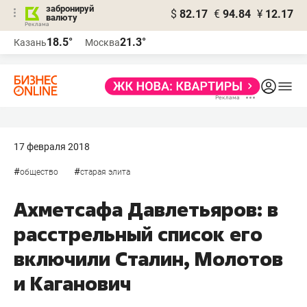
забронируй
$
82.17
€
94.84
¥
12.17
валюту
18.5°
21.3°
Казань
Москва
17 февраля 2018
#
#
общество
старая элита
Ахметсафа Давлетьяров: в
расстрельный список его
включили Сталин, Молотов
и Каганович