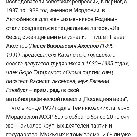
исследователи советских репрессий, в период с
1937 по 1938 год именно в Мордовии, в
Актюбинске для жен «изменников Родины»
стали создаваться специальные лагеря. «Из
бесед с женщинами мы узнали, —
пишет
Павел
Аксенов (
Павел Васильевич Аксенов
(1899–
1991), председатель Казанского городского
совета депутатов трудящихся в 1930–1935 годах,
член бюро Татарского обкома партии, отец
писателя Василия Аксенова, муж Евгении
Гинзбург –
прим. ред.
) в свой
автобиографической повести „Последняя вера“,
— что в конце 1937 года в Темниковских лагерях
Мордовской АССР было собрано более 20 тысяч
жен наиболее крупных деятелей партии и
государства. Мужья их к тому времени были уже