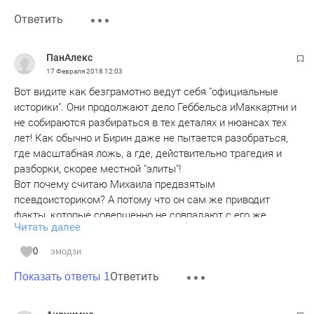
Ответить
ПанАлекс
17 Февраля 2018
12:03
Вот видите как безграмотно ведут себя "официальные
историки". Они продолжают дело Геббельса иМаккартни и
не собираются разбираться в тех деталях и нюансах тех
лет! Как обычно и Бирин даже не пытается разобраться,
где масштабная ложь, а где, действительно трагедия и
разборки, скорее местной "элиты"!
Вот почему считаю Михаила предвзятым
псевдоисториком? А потому что он сам же приводит
факты, которые совершенно не совпадают с его же
Читать далее
заявлениями и выводами, потому что он оперирует не ими,
а "методичкой" - "промытыми мозгами"!
0
эмодзи
Вот, к примеру, он приводит факт - учетные карточки-досье
Ответить
на всех членов и кандидатов ВКП(б) – около 2,5
Показать ответы 1
миллионов. А теперь внимание! Все утверждения
"официальных псевдоисториков" об огромном терроре и