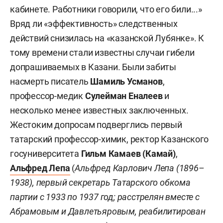
кабинете. Работники говорили, что его били...»
Вряд ли «эффективность» следственных
действий снизилась на «казанской Лубянке». К
тому времени стали известны случаи гибели
допрашиваемых в Казани. Были забиты
насмерть писатель
Шамиль Усманов
,
профессор-медик
Сулейман Еналеев
и
несколько менее известных заключенных.
Жестоким допросам подверглись первый
татарский профессор-химик, ректор Казанского
госуниверситета
Гильм Камаев (Камай)
,
Альфред Лепа
(
Альфред Карлович Лепа
(1896–
1938), первый секретарь Татарского обкома
партии с 1933 по 1937 год; расстрелян вместе с
Абрамовым и Давлетьяровым, реабилитирован