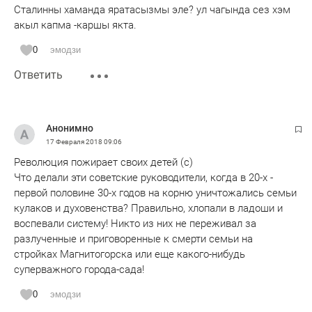
Сталинны хаманда яратасызмы эле? ул чагында сез хэм
акыл капма -каршы якта.
0
эмодзи
Ответить
Анонимно
17 Февраля 2018
09:06
Революция пожирает своих детей (с)
Что делали эти советские руководители, когда в 20-х -
первой половине 30-х годов на корню уничтожались семьи
кулаков и духовенства? Правильно, хлопали в ладоши и
воспевали систему! Никто из них не переживал за
разлученные и приговоренные к смерти семьи на
стройках Магнитогорска или еще какого-нибудь
суперважного города-сада!
0
эмодзи