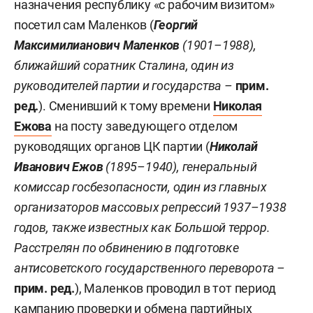
назначения республику «с рабочим визитом»
посетил сам Маленков (
Георгий
Максимилианович Маленков
(1901–1988),
ближайший соратник Сталина, один из
руководителей партии и государства –
прим.
ред.
). Сменивший к тому времени
Николая
Ежова
на посту заведующего отделом
руководящих органов ЦК партии (
Николай
Иванович Ежов
(1895–1940), генеральный
комиссар госбезопасности, один из главных
организаторов массовых репрессий 1937–1938
годов, также известных как Большой террор.
Расстрелян по обвинению в подготовке
антисоветского государственного переворота –
прим. ред.
), Маленков проводил в тот период
кампанию проверки и обмена партийных