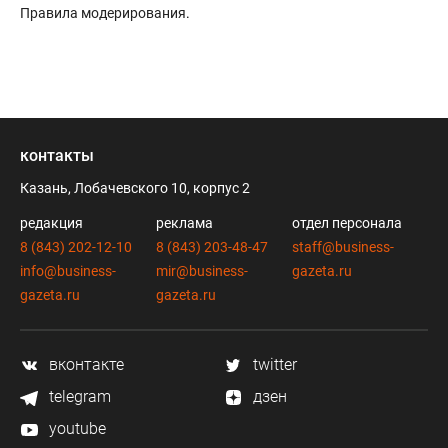
Правила модерирования
.
контакты
Казань, Лобачевского 10, корпус 2
редакция
реклама
отдел персонала
8 (843) 202-12-10
8 (843) 203-48-47
staff@business-
info@business-
mir@business-
gazeta.ru
gazeta.ru
gazeta.ru
вконтакте
twitter
telegram
дзен
youtube