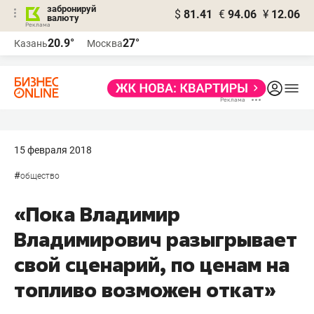
забронируй
$
81.41
€
94.06
¥
12.06
валюту
20.9°
27°
Казань
Москва
15 февраля 2018
#
общество
«Пока Владимир
Владимирович разыгрывает
свой сценарий, по ценам на
топливо возможен откат»