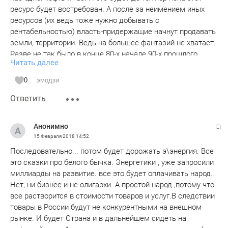
ресурс будет востребован. А после за неимением иных
2014 - 469 / 39 (кризис)
ресурсов (их ведь тоже нужно добывать с
2015 - 339 / 46
рентабельностью) власть-придержащие начнут продавать
...
земли, территории. Ведь на большее фантазий не хватает.
2017 - 317 / 60
Разве не так было в конце 80-х начале 90-х прошлого
2018 - 356 / 76 (выборы и кризис?)
Читать далее
века? А сказки про электромобили (при отсутствии в РФ
О, скажут советь нации и азат д - золото-то в тоннах
нормальных дорог и наличии зимы в -30) этим уже все
растет.
0
эмодзи
уши прожужжали. (Камский).
Стоимость золота по годам (за унцию в долларах):
Ответить
2007 - 655,3045
2008 - 959,4808
....
Анонимно
2018 - 1.357,20
15 Февраля 2018
14:52
великий рост золота в пару процентов в год за 11 лет...
Последовательно... потом будет дорожать э\энергия. Все
даже уровень инфляции не превысило.
это сказки про белого бычка. Энергетики , уже запросили
Стоимость нефти все и так знают.
миллиарды на развитие. все это будет оплачивать народ.
И что, когда по всем фронтам такой затык, делать?
Нет, ни бизнес и не олигархи. А простой народ ,потому что
Ударить еще раз по гражданам, сделав курс рубля
все растворится в стоимости товаров и услуг.В следствии
подороже, но чуть позже.
товары в России будут не конкурентными на внешном
рынке. И будет Страна и в дальнейшем сидеть на