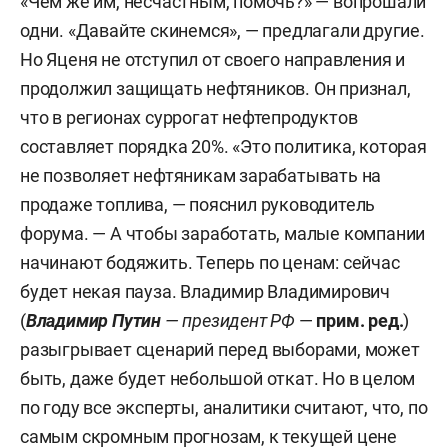
«Чем же им, несчастным, помочь?» — вопрошали
одни. «Давайте скинемся», — предлагали другие.
Но Яценя не отступил от своего направления и
продолжил защищать нефтяников. Он признал,
что в регионах суррогат нефтепродуктов
составляет порядка 20%. «Это политика, которая
не позволяет нефтяникам зарабатывать на
продаже топлива, — пояснил руководитель
форума. — А чтобы заработать, малые компании
начинают бодяжить. Теперь по ценам: сейчас
будет некая пауза. Владимир Владимирович
(
Владимир Путин
— президент РФ
—
прим. ред
.
)
разыгрывает сценарий перед выборами, может
быть, даже будет небольшой откат. Но в целом
по году все эксперты, аналитики считают, что, по
самым скромным прогнозам, к текущей цене