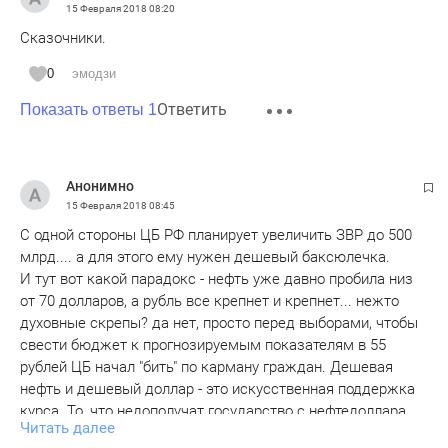
15 Февраля 2018
08:20
Сказочники.
0
эмодзи
Ответить
Показать ответы 1
Анонимно
15 Февраля 2018
08:45
С одной стороны ЦБ РФ планирует увеличить ЗВР до 500
млрд.... а для этого ему нужен дешевый баксюлечка.
И тут вот какой парадокс - нефть уже давно пробила низ
от 70 долларов, а рубль все крепнет и крепнет... нежто
духовные скрепы? да нет, просто перед выборами, чтобы
свести бюджет к прогнозируемым показателям в 55
рублей ЦБ начал "бить" по карману граждан. Дешевая
нефть и дешевый доллар - это искусственная поддержка
курса. То, что недополучат государство с нефтедоллара,
Читать далее
дополучат из ЗВР. Уже на сегодня поддержка крепкого