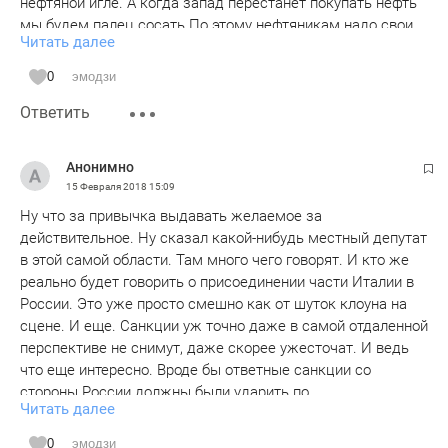
нефтяной игле. А когда запад перестанет покупать нефть
мы будем палец сосать.По этому нефтяникам надо свои
Читать далее
резервы искать, а не выживать за счет народа. 35 лет
.про работал в нефтяной отрасли знаю из нутри, Сколько
0
эмодзи
чиновников (высокооплачиваемых) в аппарате
Ответить
руководства, это тихий ужас.
Анонимно
15 Февраля 2018
15:09
Ну что за привычка выдавать желаемое за
действительное. Ну сказал какой-нибудь местный депутат
в этой самой области. Там много чего говорят. И кто же
реально будет говорить о присоединении части Италии в
России. Это уже просто смешно как от шуток клоуна на
сцене. И еще. Санкции уж точно даже в самой отдаленной
перспективе не снимут, даже скорее ужесточат. И ведь
что еще интересно. Вроде бы ответные санкции со
стороны России должны были ударить по
Читать далее
сельхозпроизводителям в ЕС, а они наоборот вдруг
увеличили производство и экспорт своей
0
эмодзи