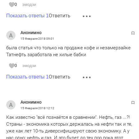
рубля обошлась в среднем $900 на человека.
0
эмодзи
После марта - коридор в 65-70 не меньше, хотя могли бы
Ответить
сейчас дать действительно плавающий курс, чтобы за
Показать ответы 1
пару месяцев устаканился в тех границах, откуда пришел -
58-60.
Анонимно
Для скептиков, курс доллара на 2012 (4 марта 2012 мы
15 Февраля 2018
09:01
выбрали президента РФ):
была статья что только на продаже кофе и незамерзайке
январь - 31,24
Татнефть заработала не хилые бабки
февраль - 29,89
март - 29,33
0
эмодзи
апрель - 29,49
Ответить
Показать ответы 1
май - 30,80
и дальше 3-рублевый коридор 30-33
В этом году мы получаем уже 7-рублевый коридор.
А для больших скептиков ЗВР по годам в структуре
Анонимно
доллар (млрд.)/золото (тонн)
15 Февраля 2018
12:12
2007 - 295 / 8
Как известно "всё познаётся в сравнении". Нефть, газ ...?!
2008 - 466 / 12 (кризис)
Страны - экономика которых держалась на нефти так и те,
2009 - 411 / 14
уже как лет 10-ть диверсифицируют свою экономику. А у
...
нас одно: нефть и газ. И это будет до тех пор пока этот
2013 - 486 / 51