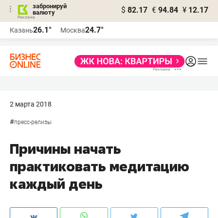
забронируй
$
82.17
€
94.84
¥
12.17
валюту
26.1°
24.7°
Казань
Москва
2 марта 2018
#
пресс-релизы
Причины начать
практиковать медитацию
каждый день