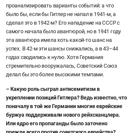
проанализировать варианты событий: а что
было бы, если бы Гитлер не напал в 1941-м, а
сделал это в 1942-м? Его нападение на СССР с
самого начала было авантюрой, но в 1941 году
эта авантюра имела хоть какой-то шанс на
успех. В 42-м эти шансы снижались, а в 43–44
годах сводились к нулю. Хотя Германия
стремительно вооружалась, Советский Союз
делал бы это более высокими темпами.
– Какую роль сыграл антисемитизм в
укреплении позиций Гитлера? Ведь известно, что
поначалу в той же Германии многие еврейские
буржуа поддерживали нового рейхсканцлера.
Или ядро его пропаганды было заточено
прежде всего против советского еврейства?