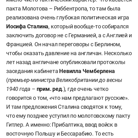
пакта Молотова – Риббентропа, то там была
реализована очень глубокая политическая игра
Иосифа Сталина
, который вообще-то собирался
заключить договор не с Германией, а с Англией и
Францией. Он начал переговоры с Берлином,
чтобы оказать давление на англичан. Несколько
лет назад англичане опубликовали протоколы
заседания кабинета
Невилла Чемберлена
(
премьер-министра Великобритании до весны
1940 года
–
прим. ред
.), где очень четко
говорится о том, «что нам предлагают русские».
И там предложения Сталина сводятся к тому,
что ему позднее уступил по молотовскому пакту
Гитлер. А именно: Прибалтика, ввод войск в
восточную Польшу и Бессарабию. То есть