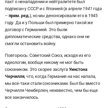
пакт о ненападении и нейтралитете был
подписан у СССР и с Японией (
в апреле 1941 года
–
прим. ред.
), но мы денонсировали его в 1945
году. Да и у Польши был примерно такой же
договор с Германией. Это были
дипломатические средства, однако они не
смогли остановить войну.
Повторюсь: Советский Союз, исходя из его
идеологии, вообще никому не мог быть
союзником. Это скорее заслуга
Уинстона
Черчилля
, что, когда Германия на нас напала,
мы все-таки стали союзниками. Был бы вместо
Черчилля Чемберлен, неизвестно, чем бы еще
все закончилось.