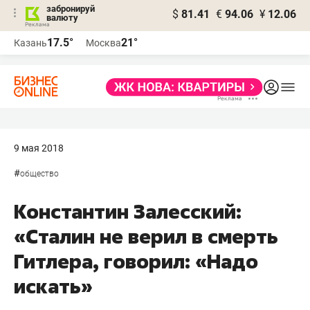
забронируй
$
81.41
€
94.06
¥
12.06
валюту
17.5°
21°
Казань
Москва
9 мая 2018
#
общество
Константин Залесский:
«Сталин не верил в смерть
Гитлера, говорил: «Надо
искать»