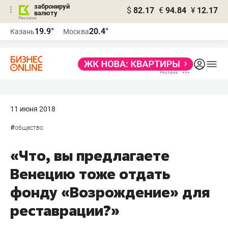
забронируй
$
82.17
€
94.84
¥
12.17
валюту
19.9°
20.4°
Казань
Москва
11 июня 2018
#
общество
«Что, вы предлагаете
Венецию тоже отдать
фонду «Возрождение» для
реставрации?»