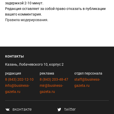
задержкой 2-10 минут.
показать свои книги широкому кругу читателей.
Редакция оставляет за собой право отказать в публикации
Вот с такими чувствами остался после посещения
вашего комментария.
книжного фестиваля.
Правила модерирования
.
контакты
Казань, Лобачевского 10, корпус 2
редакция
реклама
отдел персонала
8 (843) 202-12-10
8 (843) 203-48-47
staff@business-
info@business-
mir@business-
gazeta.ru
gazeta.ru
gazeta.ru
вконтакте
twitter