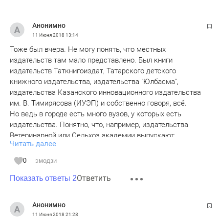
Анонимно
11 Июня 2018
13:14
Тоже был вчера. Не могу понять, что местных
издательств там мало представлено. Был книги
издательств Таткнигоиздат, Татарского детского
книжного издательства, издательства "Юлбасма",
издательства Казанского инновационного издательства
им. В. Тимирясова (ИУЭП) и собственно говоря, всё.
Но ведь в городе есть много вузов, у которых есть
издательства. Понятно, что, например, издательства
Ветеринарной или Сельхоз академии выпускают
Читать далее
специфическую для этих вузов научную литературу, и явно
на них читателей будет немного, но ведь есть в городе
0
эмодзи
вузы, которые выпускают книги по гуманитарным
Ответить
дисциплинам. Почему не было, к примеру, издательства
Показать ответы 2
КФУ? Или не было издательства "Маггариф", "Таглимат",
"Хэтер", "Идел-Пресс". Это ведь для них прекрасная
Анонимно
возможность представить широкому кругу читателей свои
11 Июня 2018
21:28