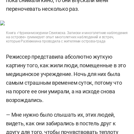
пока снимали кино, то они впускали меня
переночевать несколько раз.
Книга «Чурики-можурики Свияжска. Записки и многолетние наблюдения
на острове» суммирует опыт многолетних наблюдений и встреч,
которые Разбежкина проводила с жителями острова-града
Режиссер представила абсолютно жуткую
картину того, как жили люди, помещенные в это
медицинское учреждение. Ночь для них была
самым страшным временем суток, потому что
на пороге ее они умирали, а на исходе снова
возрождались.
— Мне нужно было слышать их, этих людей,
видеть, как они забирались в постель друг к
другу для того, чтобы почувствовать теплоту