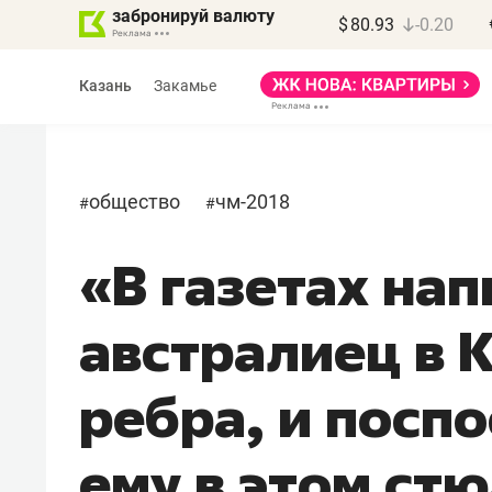
забронируй валюту
$
80.93
-0.20
Казань
Закамье
общество
чм-2018
#
#
«В газетах нап
Марат Арсланов
«КирпичХолдинг»
австралиец в 
«Главная задача
девелопера – найти
ребра, и посп
правильный продукт»
ему в этом ст
Девелопер из топ-10* застройщико
Башкортостана входит в Татарстан