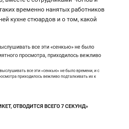
ежной Казанки
«Баркли» усиливает
таких временно нанятых работников
«Резиденцию ДАН»
ней кухне стюардов и о том, какой
.
выслушивать все эти «сенкью» не было времени, и с
росмотра приходилось вежливо подталкивать их к
КЕТ, ОТВОДИТСЯ ВСЕГО 7 СЕКУНД»