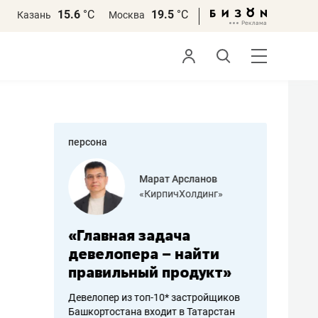
15.6
°С
19.5
°С
Казань
Москва
персона
азитов
Марат Арсланов
«КирпичХолдинг»
ных
«Главная задача
«Мама г
 может
девелопера – найти
помогае
мум
правильный продукт»
от болез
себя жи
Девелопер из топ-10* застройщиков
Башкортостана входит в Татарстан
арубежные
Наследница б