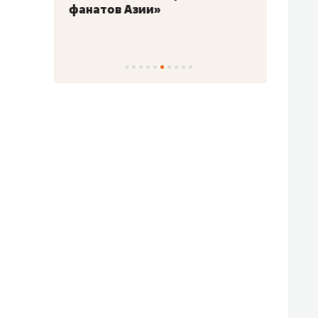
фанатов Азии»
свою 
стрес