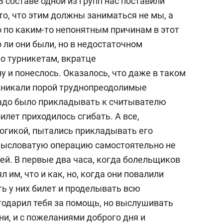
составе одной из групп нас поставили
то, что этим должны заниматься не мы, а
 по каким-то непонятным причинам в этот
о ли они были, но в недостаточном
о турникетам, вкратце
ну и понеслось. Оказалось, что даже в таком
озникали порой труднопреодолимые
надо было прикладывать к считывателю
илет приходилось сгибать. А все,
огикой, пытались прикладывать его
амысловатую операцию самостоятельно не
лей. В первые два часа, когда болельщиков
 им, что и как, но, когда они повалили
ть у них билет и проделывать всю
одарил тебя за помощь, но выслушивать
ни, и с пожеланиями доброго дня и