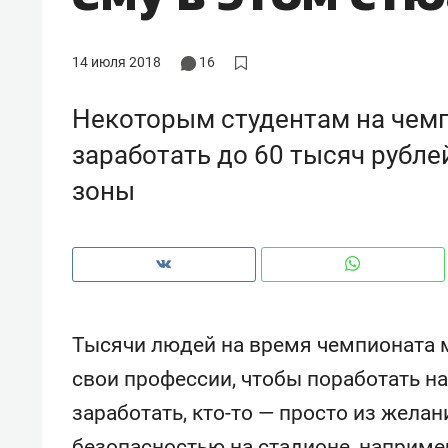
с ЖК «Иволга» в Зеленодольске
14 июля 2018
16
Некоторым студентам на чемп
заработать до 60 тысяч рубле
зоны
Тысячи людей на время чемпионата 
Рекомендуем
Рекоме
свои профессии, чтобы поработать на
«Прорывы случались каждые
Не тол
заработать, кто-то — просто из жела
к
30 метров»: как «Водоканал»
гастр
а
лечит подземные артерии
задае
безопасностью на стадионе, наприме