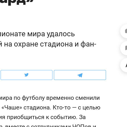
школьной формы о контрафакте,
рынки, почему надо зна
налогах и развитии без кредитов
чем интересен Оман?
ионате мира удалось
й на охране стадиона и фан-
мира по футболу временно сменили
ндуем
Рекомендуем
 «Чаше» стадиона. Кто-то — с целью
ько про еду: как
Элитный уровень в дет
ния приобщиться к событию. За
окомплекс «Кайт»
и бренд застройщика к
т новый ритм
гарант качества: как
р, вместе с сотрудниками ЧОПов и