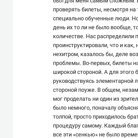
был для меня самым сложным. В 
проверять билеты, несмотря на 
специально обученные люди. Но
день их то ли не было вообще, т
количестве. Нас распределили п
проинструктировали, что и как, 
нехитром, казалось бы, деле в
проблемы. Во-первых, билеты 
широкой стороной. А для этого б
руководствуясь элементарной л
стороной поуже. В общем, нез
мог проделать ни один из зрите
было немного, поначалу объяснял
толпой, просто приходилось бра
процедуру самому. Каждый благ
все эти «сенкью» не было време